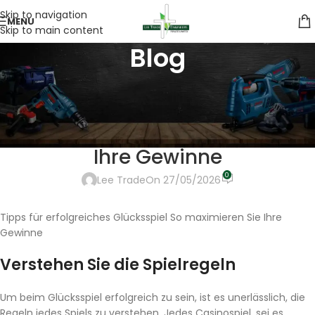
Skip to navigation
MENU
Skip to main content
Blog
PUBLIC
Tipps für erfolgreiches
Glücksspiel So maximieren Sie
Ihre Gewinne
0
Lee Trade
On 27/05/2026
Tipps für erfolgreiches Glücksspiel So maximieren Sie Ihre
Gewinne
Verstehen Sie die Spielregeln
Um beim Glücksspiel erfolgreich zu sein, ist es unerlässlich, die
Regeln jedes Spiels zu verstehen. Jedes Casinospiel, sei es