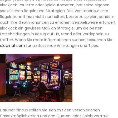
Blackjack, Roulette oder Spielautomaten, hat seine eigenen
spezifischen Regeln und Strategien. Das Verständnis dieser
Regeln kann Ihnen nicht nur helfen, besser zu spielen, sondern
auch Ihre Gewinnchancen zu erhöhen. Beispielsweise erfordert
Blackjack ein gewisses Maß an Strategie, um die besten
Entscheidungen in Bezug auf Hit, Stand oder Verdoppeln zu
treffen. Wenn Sie mehr Informationen suchen, besuchen Sie
alawinat.com
für umfassende Anleitungen und Tipps.
Darüber hinaus sollten Sie sich mit den verschiedenen
Einsatzmöglichkeiten und den Quoten jedes Spiels vertraut