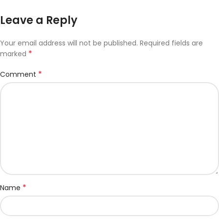
Leave a Reply
Your email address will not be published.
Required fields are
*
marked
*
Comment
*
Name