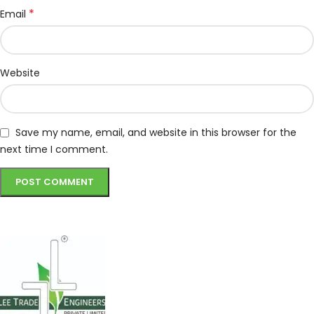
*
Email
Website
Save my name, email, and website in this browser for the
next time I comment.