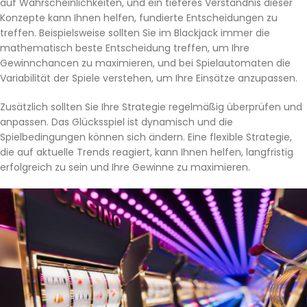
auf Wahrscheinlichkeiten, und ein tieferes Verständnis dieser
Konzepte kann Ihnen helfen, fundierte Entscheidungen zu
treffen. Beispielsweise sollten Sie im Blackjack immer die
mathematisch beste Entscheidung treffen, um Ihre
Gewinnchancen zu maximieren, und bei Spielautomaten die
Variabilität der Spiele verstehen, um Ihre Einsätze anzupassen.
Zusätzlich sollten Sie Ihre Strategie regelmäßig überprüfen und
anpassen. Das Glücksspiel ist dynamisch und die
Spielbedingungen können sich ändern. Eine flexible Strategie,
die auf aktuelle Trends reagiert, kann Ihnen helfen, langfristig
erfolgreich zu sein und Ihre Gewinne zu maximieren.