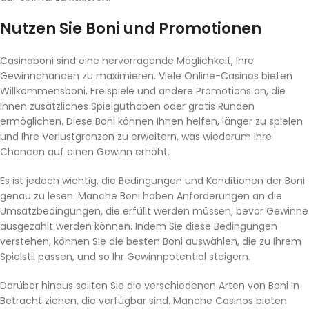
Nutzen Sie Boni und Promotionen
Casinoboni sind eine hervorragende Möglichkeit, Ihre
Gewinnchancen zu maximieren. Viele Online-Casinos bieten
Willkommensboni, Freispiele und andere Promotions an, die
Ihnen zusätzliches Spielguthaben oder gratis Runden
ermöglichen. Diese Boni können Ihnen helfen, länger zu spielen
und Ihre Verlustgrenzen zu erweitern, was wiederum Ihre
Chancen auf einen Gewinn erhöht.
Es ist jedoch wichtig, die Bedingungen und Konditionen der Boni
genau zu lesen. Manche Boni haben Anforderungen an die
Umsatzbedingungen, die erfüllt werden müssen, bevor Gewinne
ausgezahlt werden können. Indem Sie diese Bedingungen
verstehen, können Sie die besten Boni auswählen, die zu Ihrem
Spielstil passen, und so Ihr Gewinnpotential steigern.
Darüber hinaus sollten Sie die verschiedenen Arten von Boni in
Betracht ziehen, die verfügbar sind. Manche Casinos bieten