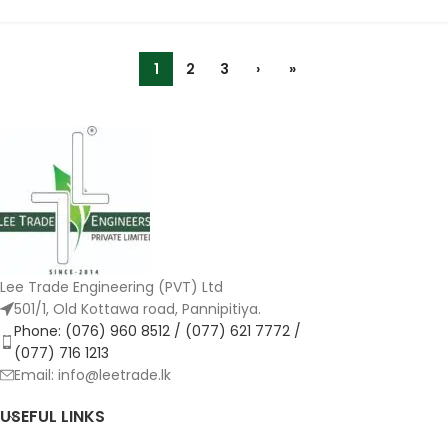
1
2
3
›
»
Lee Trade Engineering (PVT) Ltd
501/1, Old Kottawa road, Pannipitiya.
Phone: (076) 960 8512 / (077) 621 7772 /
(077) 716 1213
Email: info@leetrade.lk
USEFUL LINKS