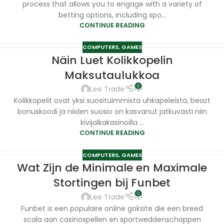
process that allows you to engage with a variety of
betting options, including spo...
CONTINUE READING
COMPUTERS, GAMES
Näin Luet Kolikkopelin
Maksutaulukkoa
0
Lee Trade
Kolikkopelit ovat yksi suosituimmista uhkapeleistä, beazt
bonuskoodi ja niiden suosio on kasvanut jatkuvasti niin
kivijalkakasinoilla ...
CONTINUE READING
COMPUTERS, GAMES
Wat Zijn de Minimale en Maximale
Stortingen bij Funbet
0
Lee Trade
Funbet is een populaire online goksite die een breed
scala aan casinospellen en sportweddenschappen