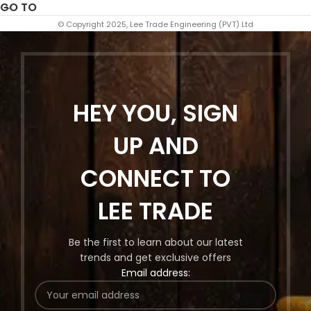
GO TO
© Copyright 2025, Lee Trade Engineering (PVT) Ltd
HEY YOU, SIGN
UP AND
CONNECT TO
LEE TRADE
Be the first to learn about our latest
trends and get exclusive offers
Email address: