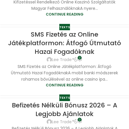
Kifizetéssel Rendelkező Online Kaszinó Szolgáltatók
Magyar FelhasználóknakA nyere...
CONTINUE READING
TEXTS
SMS Fizetés az Online
Játékplatformon: Átfogó Útmutató
Hazai Fogadóknak
0
Lee Trade
SMS Fizetés az Online Játékplatformon: Átfogó
Útmutató Hazai FogadóknakA mobil banki módszerek
rohamos bővülésével az online casino ipa...
CONTINUE READING
TEXTS
Befizetés Nélküli Bónusz 2026 – A
Legjobb Ajánlatok
0
Lee Trade
Befizetés Nélküli Bónusz 2026 – A Legjobb Ajánlatok A