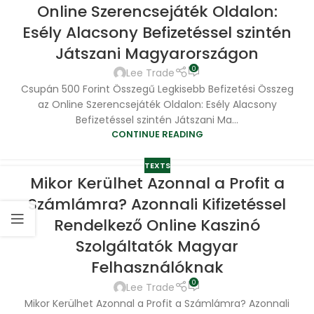
Online Szerencsejáték Oldalon:
Esély Alacsony Befizetéssel szintén
Játszani Magyarországon
0
Lee Trade
Csupán 500 Forint Összegű Legkisebb Befizetési Összeg
az Online Szerencsejáték Oldalon: Esély Alacsony
Befizetéssel szintén Játszani Ma...
CONTINUE READING
TEXTS
Mikor Kerülhet Azonnal a Profit a
Számlámra? Azonnali Kifizetéssel
Rendelkező Online Kaszinó
Szolgáltatók Magyar
Felhasználóknak
0
Lee Trade
Mikor Kerülhet Azonnal a Profit a Számlámra? Azonnali