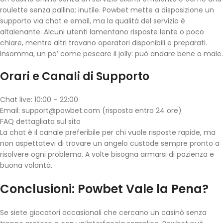
roulette senza pallina: inutile. Powbet mette a disposizione un
supporto via chat e email, ma la qualità del servizio è
altalenante. Alcuni utenti lamentano risposte lente o poco
chiare, mentre altri trovano operatori disponibili e preparati.
Insomma, un po’ come pescare il jolly: può andare bene o male.
Orari e Canali di Supporto
Chat live: 10:00 – 22:00
Email: support@powbet.com (risposta entro 24 ore)
FAQ dettagliata sul sito
La chat è il canale preferibile per chi vuole risposte rapide, ma
non aspettatevi di trovare un angelo custode sempre pronto a
risolvere ogni problema. A volte bisogna armarsi di pazienza e
buona volontà.
Conclusioni: Powbet Vale la Pena?
Se siete giocatori occasionali che cercano un casinò senza