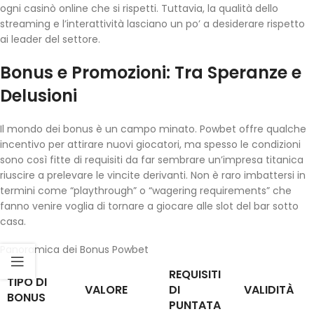
ogni casinò online che si rispetti. Tuttavia, la qualità dello
streaming e l’interattività lasciano un po’ a desiderare rispetto
ai leader del settore.
Bonus e Promozioni: Tra Speranze e
Delusioni
Il mondo dei bonus è un campo minato. Powbet offre qualche
incentivo per attirare nuovi giocatori, ma spesso le condizioni
sono così fitte di requisiti da far sembrare un’impresa titanica
riuscire a prelevare le vincite derivanti. Non è raro imbattersi in
termini come “playthrough” o “wagering requirements” che
fanno venire voglia di tornare a giocare alle slot del bar sotto
casa.
Panoramica dei Bonus Powbet
REQUISITI
TIPO DI
VALORE
DI
VALIDITÀ
BONUS
PUNTATA