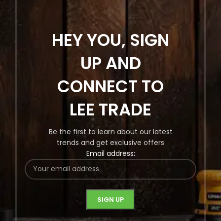
HEY YOU, SIGN
UP AND
CONNECT TO
LEE TRADE
Be the first to learn about our latest
trends and get exclusive offers
Email address: