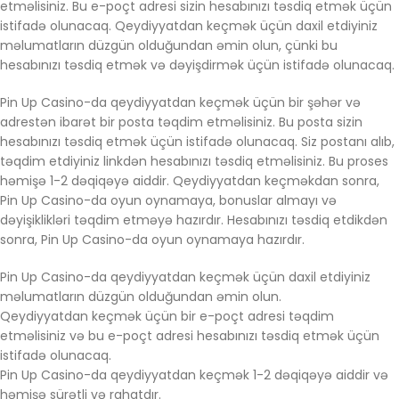
etməlisiniz. Bu e-poçt adresi sizin hesabınızı təsdiq etmək üçün
istifadə olunacaq. Qeydiyyatdan keçmək üçün daxil etdiyiniz
məlumatların düzgün olduğundan əmin olun, çünki bu
hesabınızı təsdiq etmək və dəyişdirmək üçün istifadə olunacaq.
Pin Up Casino-da qeydiyyatdan keçmək üçün bir şəhər və
adrestən ibarət bir posta təqdim etməlisiniz. Bu posta sizin
hesabınızı təsdiq etmək üçün istifadə olunacaq. Siz postanı alıb,
təqdim etdiyiniz linkdən hesabınızı təsdiq etməlisiniz. Bu proses
həmişə 1-2 dəqiqəyə aiddir. Qeydiyyatdan keçməkdan sonra,
Pin Up Casino-da oyun oynamaya, bonuslar almayı və
dəyişiklikləri təqdim etməyə hazırdır. Hesabınızı təsdiq etdikdən
sonra, Pin Up Casino-da oyun oynamaya hazırdır.
Pin Up Casino-da qeydiyyatdan keçmək üçün daxil etdiyiniz
məlumatların düzgün olduğundan əmin olun.
Qeydiyyatdan keçmək üçün bir e-poçt adresi təqdim
etməlisiniz və bu e-poçt adresi hesabınızı təsdiq etmək üçün
istifadə olunacaq.
Pin Up Casino-da qeydiyyatdan keçmək 1-2 dəqiqəyə aiddir və
həmişə sürətli və rahatdır.