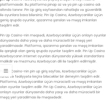
platformasıdır. Bu platforma pinap az və ya pin up casino adı
altında tanınır. Pin Up giriş sayfasından rahatlıqla və güvenilirlik
ilə oyunlara baxa bilərsiniz. Pin Up Casino, Azərbaycanlılar üçün
geniş qrupda oyunlar, qazanma şansları və məşq imkanları
təqdim edir.
Pin Up Casino-nin məqsədi, Azərbaycanlılar üçün onlayn oyunlar
dünyasında daha yaxşı və daha müraciətli bir məşq yeri
yaradılmasıdır. Platforma, qazanma şansları və məşq imkanları
ilə qarşılıqlı olan geniş qrupda oyunlar təqdim edir. Pin Up Casino
Azərbaycanın internet oyunları dünyasında yüksək standartlara
malikdir və məzmunu Azərbaycan dili ilə təqdim edilmişdir.
Pin Up Casino-nin pin up giriş sayfası, Azərbaycanlılar üçün
rahat və fəaliyyətə keçirə biləcəklər bir deneyim təqdim edir.
Platforma, Azərbaycanlılar üçün müraciətli və məşq imkanları
olan oyunlar təqdim edilir. Pin Up Casino, Azərbaycanlılar üçün
onlayn oyunlar dünyasında daha yaxşı və daha müraciətli bir
məşq yeri yaradılması ilə məqsədədir.