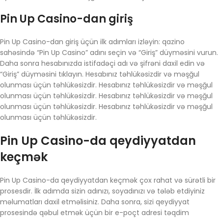
Pin Up Casino-dan giriş
Pin Up Casino-dan giriş üçün ilk adımları izləyin: qazino
sahəsində “Pin Up Casino” adını seçin və “Giriş” düyməsini vurun.
Daha sonra hesabınızda istifadəçi adı və şifrəni daxil edin və
“Giriş” düyməsini tıklayın. Hesabınız təhlükəsizdir və məşğul
olunması üçün təhlükəsizdir. Hesabınız təhlükəsizdir və məşğul
olunması üçün təhlükəsizdir. Hesabınız təhlükəsizdir və məşğul
olunması üçün təhlükəsizdir. Hesabınız təhlükəsizdir və məşğul
olunması üçün təhlükəsizdir.
Pin Up Casino-da qeydiyyatdan
keçmək
Pin Up Casino-da qeydiyyatdan keçmək çox rahat və sürətli bir
prosesdir. İlk adımda sizin adınızı, soyadınızı və tələb etdiyiniz
məlumatları daxil etməlisiniz. Daha sonra, sizi qeydiyyat
prosesində qəbul etmək üçün bir e-poçt adresi təqdim