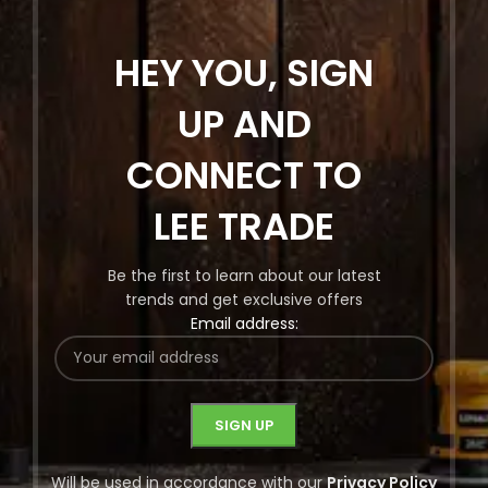
HEY YOU, SIGN
UP AND
CONNECT TO
LEE TRADE
Be the first to learn about our latest
trends and get exclusive offers
Email address:
Will be used in accordance with our
Privacy Policy