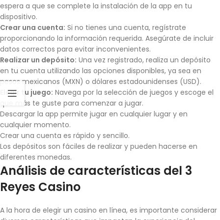
espera a que se complete la instalación de la app en tu
dispositivo.
Crear una cuenta:
Si no tienes una cuenta, regístrate
proporcionando la información requerida. Asegúrate de incluir
datos correctos para evitar inconvenientes.
Realizar un depósito:
Una vez registrado, realiza un depósito
en tu cuenta utilizando las opciones disponibles, ya sea en
pesos mexicanos (MXN) o dólares estadounidenses (USD).
Elegir tu juego:
Navega por la selección de juegos y escoge el
que más te guste para comenzar a jugar.
Descargar la app permite jugar en cualquier lugar y en
cualquier momento.
Crear una cuenta es rápido y sencillo.
Los depósitos son fáciles de realizar y pueden hacerse en
diferentes monedas.
Análisis de características del 3
Reyes Casino
A la hora de elegir un casino en línea, es importante considerar