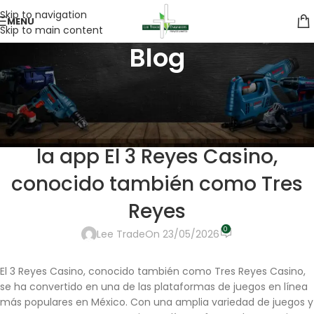
Skip to navigation
MENU
Skip to main content
Blog
PUBLIC
Accede al 3 Reyes casino desde
tu móvil: pasos para descargar
la app El 3 Reyes Casino,
conocido también como Tres
Reyes
0
Lee Trade
On 23/05/2026
El 3 Reyes Casino, conocido también como Tres Reyes Casino,
se ha convertido en una de las plataformas de juegos en línea
más populares en México. Con una amplia variedad de juegos y