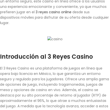
un entorno seguro, este casino en línea ofrece a los usuarios
una experiencia emocionante y conveniente, ya que muchos
prefieren jugar en el
3 reyes casino online
desde sus
dispositivos móviles para disfrutar de su oferta desde cualquier
lugar.
Introducción al 3 Reyes Casino
El 3 Reyes Casino es una plataforma de juegos en línea que
opera bajo licencia en México, lo que garantiza un entorno
seguro y regulado para los jugadores. Ofrece una amplia gama
de opciones de juego, incluyendo tragamonedas, juegos de
mesa y opciones de casino en vivo. Además, el casino se
destaca por su alto porcentaje de retorno al jugador (RTP) de
aproximadamente el 96%, lo que atrae a muchos entusiastas
del juego. A medida que la tecnología avanza, acceder a estos