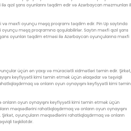
li ilə qızıl şans oyunlarını təqdim edir və Azərbaycan məzmunları i
əsi və məxfi oyunçu məşq proqramı təqdim edir. Pin Up saytında
fi oyunçu məşq proqramına qoşulabilirlər. Saytın məxfi qızıl şans
 şans oyunları təqdim etməsi ilə Azərbaycan oyunçularına məxfi
yunçular üçün ən yaxşı və müraciətli xidmətləri təmin edir. Şirkət
ışını keyfiyyətli kimi təmin etmək üçün əlaqədar və təşviqli
hatlıqlaşdırmaq və onların oyun oynayışını keyfiyyətli kimi təmin
və onların oyun oynayışını keyfiyyətli kimi təmin etmək üçün
ların məqsədlərini rahatlıqlaşdırmaq və onların oyun oynayışını
. Şirkət, oyunçuların məqsədlərini rahatlıqlaşdırmaq və onların
iqli təşkilatdır.