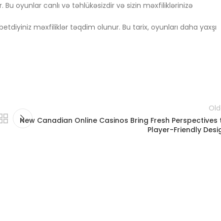
u oyunlar canlı və təhlükəsizdir və sizin məxfiliklərinizə
tdiyiniz məxfiliklər təqdim olunur. Bu tarix, oyunları daha yaxşı
Old
New Canadian Online Casinos Bring Fresh Perspectives 
Player-Friendly Desi