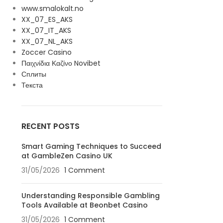
www.smalokalt.no
XX_07_ES_AKS
XX_07_IT_AKS
XX_07_NL_AKS
Zoccer Casino
Παιχνίδια Καζίνο Novibet
Сплиты
Текста
RECENT POSTS
Smart Gaming Techniques to Succeed
at GambleZen Casino UK
31/05/2026
1 Comment
Understanding Responsible Gambling
Tools Available at Beonbet Casino
31/05/2026
1 Comment