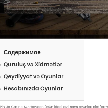
▶️ 
M
PRIMAR
Wood
Workin
Macihn
Wood
Содержимое
Workin
MAIN
Blade
PRIMARY
Quruluş və Xidmətlər
Wood
Working
Qeydiyyat və Oyunlar
Macihne
Wood
Hesabınızda Oyunlar
Working
Blade
Pin Up Casino Azərbaycan üçün ideal qızıl şans oyunları platformas