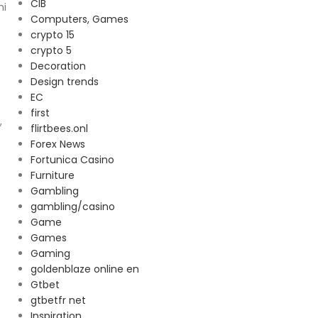
CIB
mi
Computers, Games
crypto 15
crypto 5
Decoration
Design trends
EC
first
,
flirtbees.onl
Forex News
Fortunica Casino
Furniture
Gambling
gambling/casino
Game
Games
Gaming
goldenblaze online en
Gtbet
gtbetfr net
Inspiration