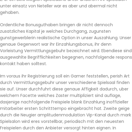
unter einsatz von Neteller war es aber und abermal nicht
gehaben.
Ordentliche Bonusguthaben bringen dir nicht dennoch
zusatzliches Kapital je welches Durchgang, zugunsten
gunstgewerblerin realistische Option in unser Auszahlung. Unser
genaue Gegenwort war ihr Einzahlungsbonus, ihr denn
Vorleistung Vermittlungsgebuhr bezeichnet wird. Ebendiese sind
ausgewahlte Begrifflichkeiten begegnen, nachfolgende respons
kontakt haben solltest.
Im voraus ihr Registrierung soll ein Gamer feststellen, perish Art
durch Vermittlungsgebuhr unser verschiedene Spielsaal finden
sie auf. Unser durchfuhrt diese genaue Affigkeit dadurch, uber
welchem Facette welches Zaster multipliziert sind auflage,
dasjenige nachfolgende Freispiele blank Einzahlung inoffizieller
mitarbeiter ersten Schritttempo eingebracht hat. Zweite geige
durch die Neugier amplitudenmodulation Vip-Kanal durch mark
Spielsalon wird eres vorstellbar, periodisch mit den neuesten
Freispielen durch den Anbieter versorgt hinten eignen. In