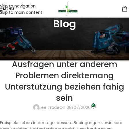
Skip to navigation
MENU
Skip to main content
Blog
UNCATEGORIZED
Parece ist und bleibt essentiell,
wirklich so Glucksspieler bei
Ausfragen unter anderem
Problemen direktemang
Unterstutzung beziehen fahig
sein
0
Lee Trade
On 08/07/2026
Freispiele sehen in der regel bessere Bedingungen sowie sera
damit selbige Wettanforderung geht, zwar haufig seien