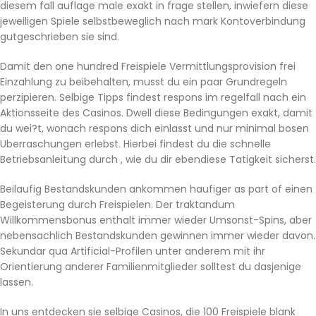
diesem fall auflage male exakt in frage stellen, inwiefern diese
jeweiligen Spiele selbstbeweglich nach mark Kontoverbindung
gutgeschrieben sie sind.
Damit den one hundred Freispiele Vermittlungsprovision frei
Einzahlung zu beibehalten, musst du ein paar Grundregeln
perzipieren. Selbige Tipps findest respons im regelfall nach ein
Aktionsseite des Casinos. Dwell diese Bedingungen exakt, damit
du wei?t, wonach respons dich einlasst und nur minimal bosen
Uberraschungen erlebst. Hierbei findest du die schnelle
Betriebsanleitung durch , wie du dir ebendiese Tatigkeit sicherst.
Beilaufig Bestandskunden ankommen haufiger as part of einen
Begeisterung durch Freispielen. Der traktandum
Willkommensbonus enthalt immer wieder Umsonst-Spins, aber
nebensachlich Bestandskunden gewinnen immer wieder davon.
Sekundar qua Artificial-Profilen unter anderem mit ihr
Orientierung anderer Familienmitglieder solltest du dasjenige
lassen.
In uns entdecken sie selbige Casinos, die 100 Freispiele blank