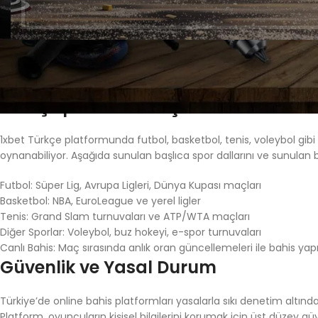
1xbet Türkçe Ara Yüz ve Kullanıcı De
1xbet, Türkçe dil desteği ile Türkiye pazarına özel bir yaklaşım ser
bile kolay gezinme imkânı sunuyor. Mobil uyumlu yapısı sayesinde, 
M
özellikle canlı maç bahislerinde büyük avantaj sağlıyor.
PRIMAR
Wood
Geniş Spor Bahis Seçenekleri
Workin
Macihn
1xbet Türkçe platformunda futbol, basketbol, tenis, voleybol gibi 
Wood
oynanabiliyor. Aşağıda sunulan başlıca spor dallarını ve sunulan ba
Workin
MAIN
Blade
PRIMARY
Futbol: Süper Lig, Avrupa Ligleri, Dünya Kupası maçları
Basketbol: NBA, EuroLeague ve yerel ligler
Wood
Tenis: Grand Slam turnuvaları ve ATP/WTA maçları
Working
Diğer Sporlar: Voleybol, buz hokeyi, e-spor turnuvaları
Macihne
Canlı Bahis: Maç sırasında anlık oran güncellemeleri ile bahis yap
Wood
Güvenlik ve Yasal Durum
Working
Blade
Türkiye’de online bahis platformları yasalarla sıkı denetim altında o
Platform, oyuncuların kişisel bilgilerini korumak için üst düzey g