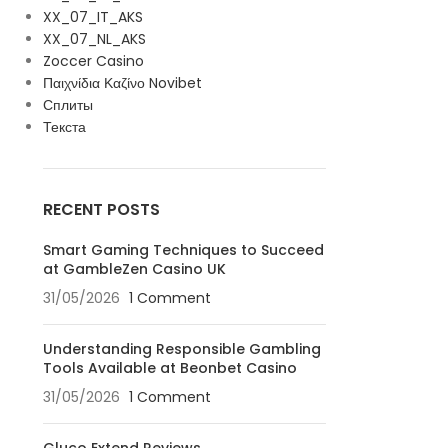
XX_07_IT_AKS
XX_07_NL_AKS
Zoccer Casino
Παιχνίδια Καζίνο Novibet
Сплиты
Текста
RECENT POSTS
Smart Gaming Techniques to Succeed
at GambleZen Casino UK
31/05/2026
1 Comment
Understanding Responsible Gambling
Tools Available at Beonbet Casino
31/05/2026
1 Comment