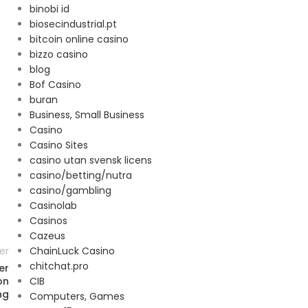
binobi id
biosecindustrial.pt
bitcoin online casino
bizzo casino
blog
Bof Casino
buran
Business, Small Business
Casino
Casino Sites
casino utan svensk licens
casino/betting/nutra
casino/gambling
Casinolab
Casinos
Cazeus
er
ChainLuck Casino
chitchat.pro
er
on
CIB
ng
Computers, Games