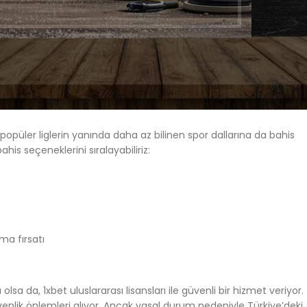
neyimi
giliyor. Platformun arayüzü sade ve anlaşılır; yeni başlayanlar için
kullanıcılar istedikleri yerden anlık bahis yapabiliyor. Bu da
AIN
Y
g
e
popüler liglerin yanında daha az bilinen spor dallarına da bahis
his seçeneklerini sıralayabiliriz:
g
ma fırsatı
lsa da, 1xbet uluslararası lisansları ile güvenli bir hizmet veriyor.
üvenlik önlemleri alıyor. Ancak yasal durum nedeniyle Türkiye’deki