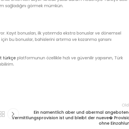
erişim sağladığını görmek mümkün.
uyor. Kayıt bonusları, ilk yatırımda ekstra bonuslar ve dönemsel
ı için bu bonuslar, bahislerini artırma ve kazanma şansını
t türkçe
platformunun özellikle hızlı ve güvenilir yapısının, Türk
bilirim.
Old
Ein namentlich aber und abermal angeboten
Vermittlungsprovision ist und bleibt der nueve� Provisi
ohne Einzahlu