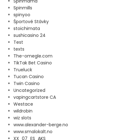
Spinmama
Spinmills
spinyoo
Športové Stávky
stoichimata
sushicasino 24
Test
texts
The-omegle.com
TikTak Bet Casino
Trueluck
Tucan Casino
Twin Casino
Uncategorized
vapingcartstore CA
Westace
wildrobin
wiz slots
www.alexander-berge.no
www.smalokalt.no
XX_07_ES_AKS