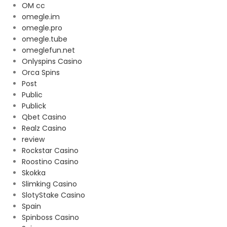
OM cc
omegle.im
omegle.pro
omegle.tube
omeglefun.net
Onlyspins Casino
Orca Spins
Post
Public
Publick
Qbet Casino
Realz Casino
review
Rockstar Casino
Roostino Casino
Skokka
Slimking Casino
SlotyStake Casino
Spain
Spinboss Casino