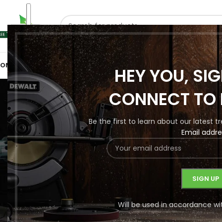
SELECT CATEGORY
OME
SHOP BY CATEGORIES
ABOUT US
CONTACT US
HEY YOU, SI
CONNECT TO 
Be the first to learn about our latest 
UNCAT
Email addre
1xbet Türkçe İncelemesi: Türkiye
Posted by
Lee Tr
Türkiye’de spor bahisleri dünyası hızla büyürken, kullanıcılar güv
hizmeti sunduğu geniş seçenekler ve yenilikçi yapısı ile dikkat çekiy
yakından takip eden biri olarak, 1xbet’i detaylıca inceledim.
Will be used in accordance wi