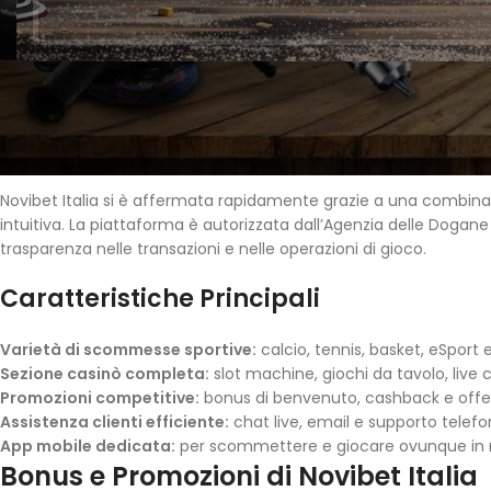
gioco completa e sicura. In questo articolo, esploreremo in dettagl
le offerte più interessanti per gli appassionati di scommesse spo
Per chi desidera approfondire direttamente le offerte e le promozio
italia.com/
, dove sono disponibili tutte le informazioni aggiornate 
M
PRIMAR
Perché Scegliere Novibet Italia?
Wood
Workin
Macihn
Novibet Italia si è affermata rapidamente grazie a una combinazio
intuitiva. La piattaforma è autorizzata dall’Agenzia delle Doga
Wood
trasparenza nelle transazioni e nelle operazioni di gioco.
Workin
MAIN
Blade
PRIMARY
Caratteristiche Principali
Wood
Working
Varietà di scommesse sportive:
calcio, tennis, basket, eSport 
Macihne
Sezione casinò completa:
slot machine, giochi da tavolo, live c
Wood
Promozioni competitive:
bonus di benvenuto, cashback e offer
Working
Assistenza clienti efficiente:
chat live, email e supporto telefo
Blade
App mobile dedicata:
per scommettere e giocare ovunque in 
Bonus e Promozioni di Novibet Italia