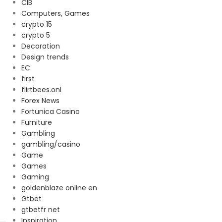
CIB
Computers, Games
crypto 15
crypto 5
Decoration
Design trends
EC
first
flirtbees.onl
Forex News
Fortunica Casino
Furniture
Gambling
gambling/casino
Game
Games
Gaming
goldenblaze online en
Gtbet
gtbetfr net
Inspiration