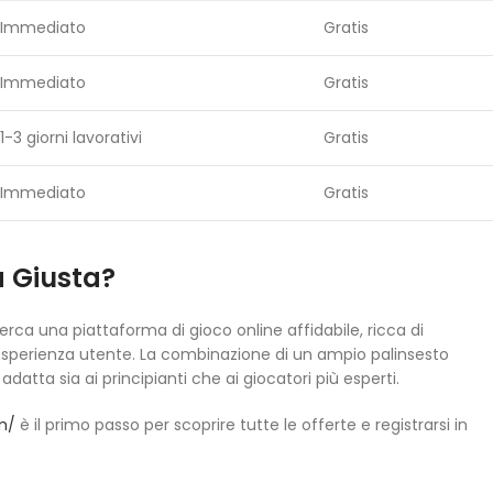
Immediato
Gratis
Immediato
Gratis
1-3 giorni lavorativi
Gratis
Immediato
Gratis
a Giusta?
cerca una piattaforma di gioco online affidabile, ricca di
l’esperienza utente. La combinazione di un ampio palinsesto
tta sia ai principianti che ai giocatori più esperti.
m/
è il primo passo per scoprire tutte le offerte e registrarsi in