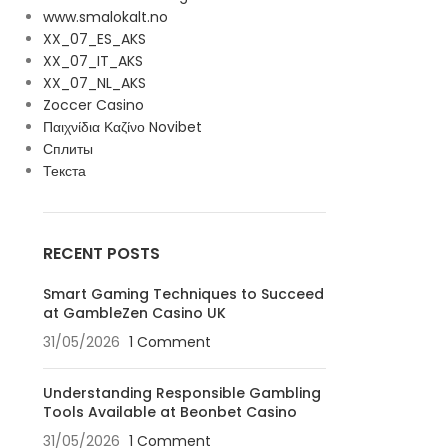
www.smalokalt.no
XX_07_ES_AKS
XX_07_IT_AKS
XX_07_NL_AKS
Zoccer Casino
Παιχνίδια Καζίνο Novibet
Сплиты
Текста
RECENT POSTS
Smart Gaming Techniques to Succeed
at GambleZen Casino UK
31/05/2026
1 Comment
Understanding Responsible Gambling
Tools Available at Beonbet Casino
31/05/2026
1 Comment