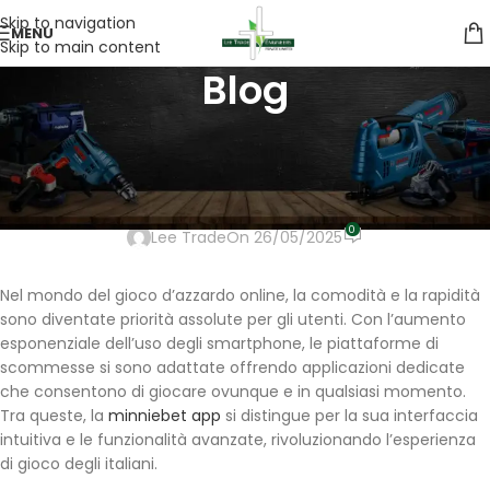
Skip to navigation
MENU
Skip to main content
Blog
UNCATEGORIZED
Minniebet App: La Rivoluzione
del Betting Mobile in Italia
0
Lee Trade
On 26/05/2025
Nel mondo del gioco d’azzardo online, la comodità e la rapidità
sono diventate priorità assolute per gli utenti. Con l’aumento
esponenziale dell’uso degli smartphone, le piattaforme di
scommesse si sono adattate offrendo applicazioni dedicate
che consentono di giocare ovunque e in qualsiasi momento.
Tra queste, la
minniebet app
si distingue per la sua interfaccia
intuitiva e le funzionalità avanzate, rivoluzionando l’esperienza
di gioco degli italiani.