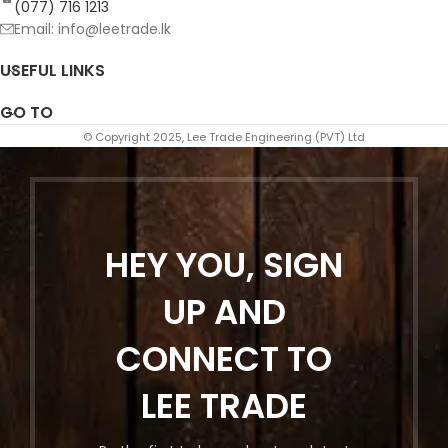
(077) 716 1213
Email: info@leetrade.lk
USEFUL LINKS
GO TO
© Copyright 2025, Lee Trade Engineering (PVT) Ltd
HEY YOU, SIGN
UP AND
CONNECT TO
LEE TRADE