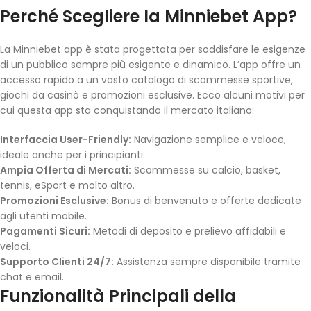
Perché Scegliere la Minniebet App?
La Minniebet app è stata progettata per soddisfare le esigenze
di un pubblico sempre più esigente e dinamico. L’app offre un
accesso rapido a un vasto catalogo di scommesse sportive,
giochi da casinò e promozioni esclusive. Ecco alcuni motivi per
cui questa app sta conquistando il mercato italiano:
Interfaccia User-Friendly:
Navigazione semplice e veloce,
ideale anche per i principianti.
Ampia Offerta di Mercati:
Scommesse su calcio, basket,
tennis, eSport e molto altro.
Promozioni Esclusive:
Bonus di benvenuto e offerte dedicate
agli utenti mobile.
Pagamenti Sicuri:
Metodi di deposito e prelievo affidabili e
veloci.
Supporto Clienti 24/7:
Assistenza sempre disponibile tramite
chat e email.
Funzionalità Principali della