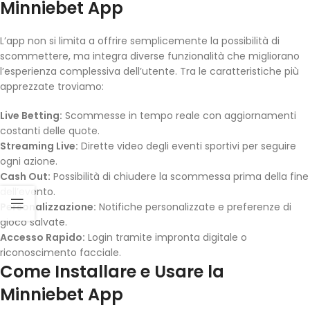
Minniebet App
L’app non si limita a offrire semplicemente la possibilità di
scommettere, ma integra diverse funzionalità che migliorano
l’esperienza complessiva dell’utente. Tra le caratteristiche più
apprezzate troviamo:
Live Betting:
Scommesse in tempo reale con aggiornamenti
costanti delle quote.
Streaming Live:
Dirette video degli eventi sportivi per seguire
ogni azione.
Cash Out:
Possibilità di chiudere la scommessa prima della fine
dell’evento.
Personalizzazione:
Notifiche personalizzate e preferenze di
gioco salvate.
Accesso Rapido:
Login tramite impronta digitale o
riconoscimento facciale.
Come Installare e Usare la
Minniebet App