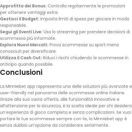
Approfitta dei Bonus:
Controlla regolarmente le promozioni
per ottenere vantaggi extra.
Gestisci il Budget:
Imposta limiti di spesa per giocare in modo
responsabile.
Segui gli Eventi Live:
Usa lo streaming per prendere decisioni di
scommessa più informate.
Esplora Nuovi Mercati:
Prova scommesse su sport meno
conosciuti per diversificare.
Utilizza il Cash Out:
Riduci i rischi chiudendo le scommesse in
anticipo quando possibile.
Conclusioni
La Minniebet app rappresenta una delle soluzioni più avanzate e
user-friendly nel panorama delle scommesse online italiane.
Grazie alla sua vasta offerta, alle funzionalità innovative e
all’attenzione per la sicurezza, è la scelta ideale per chi desidera
un’esperienza di gioco completa e senza complicazioni. Se vuoi
portare le tue scommesse sempre con te, la Minniebet app è
senza dubbio un’opzione da considerare seriamente.