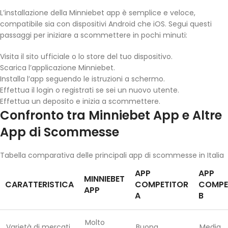
L’installazione della Minniebet app è semplice e veloce,
compatibile sia con dispositivi Android che iOS. Segui questi
passaggi per iniziare a scommettere in pochi minuti:
Visita il sito ufficiale o lo store del tuo dispositivo.
Scarica l’applicazione Minniebet.
Installa l’app seguendo le istruzioni a schermo.
Effettua il login o registrati se sei un nuovo utente.
Effettua un deposito e inizia a scommettere.
Confronto tra Minniebet App e Altre
App di Scommesse
Tabella comparativa delle principali app di scommesse in Italia
APP
APP
MINNIEBET
CARATTERISTICA
COMPETITOR
COMPE
APP
A
B
Molto
Varietà di mercati
Buona
Media