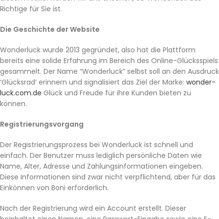
Richtige für Sie ist.
Die Geschichte der Website
Wonderluck wurde 2013 gegründet, also hat die Plattform
bereits eine solide Erfahrung im Bereich des Online-Glücksspiels
gesammelt. Der Name “Wonderluck” selbst soll an den Ausdruck
‘Glücksrad’ erinnern und signalisiert das Ziel der Marke:
wonder-
luck.com.de
Glück und Freude für ihre Kunden bieten zu
können.
Registrierungsvorgang
Der Registrierungsprozess bei Wonderluck ist schnell und
einfach. Der Benutzer muss lediglich persönliche Daten wie
Name, Alter, Adresse und Zahlungsinformationen eingeben.
Diese Informationen sind zwar nicht verpflichtend, aber für das
Einkönnen von Boni erforderlich.
Nach der Registrierung wird ein Account erstellt. Dieser
beinhaltet einen Namen, eine Passwort-Eingabe sowie eine E-