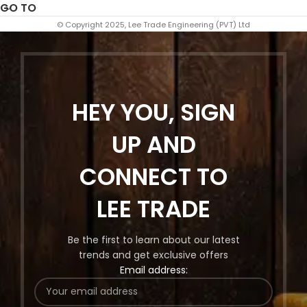
GO TO
© Copyright 2025, Lee Trade Engineering (PVT) Ltd
HEY YOU, SIGN
UP AND
CONNECT TO
LEE TRADE
Be the first to learn about our latest
trends and get exclusive offers
Email address: