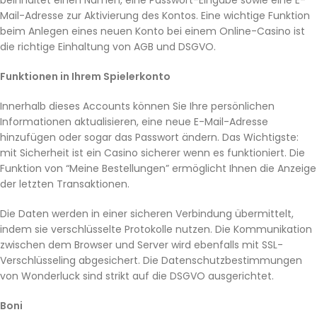
Mail-Adresse zur Aktivierung des Kontos. Eine wichtige Funktion
beim Anlegen eines neuen Konto bei einem Online-Casino ist
die richtige Einhaltung von AGB und DSGVO.
Funktionen in Ihrem Spielerkonto
Innerhalb dieses Accounts können Sie Ihre persönlichen
Informationen aktualisieren, eine neue E-Mail-Adresse
hinzufügen oder sogar das Passwort ändern. Das Wichtigste:
mit Sicherheit ist ein Casino sicherer wenn es funktioniert. Die
Funktion von “Meine Bestellungen” ermöglicht Ihnen die Anzeige
der letzten Transaktionen.
Die Daten werden in einer sicheren Verbindung übermittelt,
indem sie verschlüsselte Protokolle nutzen. Die Kommunikation
zwischen dem Browser und Server wird ebenfalls mit SSL-
Verschlüsseling abgesichert. Die Datenschutzbestimmungen
von Wonderluck sind strikt auf die DSGVO ausgerichtet.
Boni