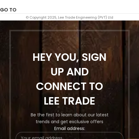
GO TO
© Copyright 2025, Lee Trade Engineering (PVT) Ltd
HEY YOU, SIGN
UP AND
CONNECT TO
LEE TRADE
Be the first to learn about our latest
trends and get exclusive offers
Email address: