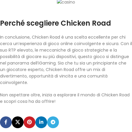
Perché scegliere Chicken Road
In conclusione, Chicken Road è una scelta eccellente per chi
cerca un’esperienza di gioco online coinvolgente e sicura. Con il
suo RTP elevato, le meccaniche di gioco strategiche e la
possibilità di giocare su più dispositivi, questo gioco si distingue
nel panorama dell’iGaming. Sia che tu sia un principiante che
un giocatore esperto, Chicken Road offre un mix di
divertimento, opportunità di vincita e una comunità
coinvolgente.
Non aspettare oltre, inizia a esplorare il mondo di Chicken Road
e scopri cosa ha da offrire!