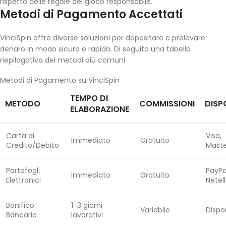
rispetto delle regole del gioco responsabile.
Metodi di Pagamento Accettati
VinciSpin offre diverse soluzioni per depositare e prelevare
denaro in modo sicuro e rapido. Di seguito una tabella
riepilogativa dei metodi più comuni:
Metodi di Pagamento su VinciSpin
TEMPO DI
METODO
COMMISSIONI
DISP
ELABORAZIONE
Carta di
Visa,
Immediato
Gratuito
Credito/Debito
Mast
Portafogli
PayPal,
Immediato
Gratuito
Elettronici
Netell
Bonifico
1-3 giorni
Variabile
Dispo
Bancario
lavorativi