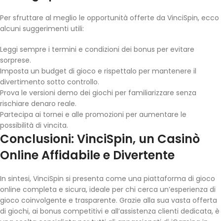
Per sfruttare al meglio le opportunità offerte da VinciSpin, ecco
alcuni suggerimenti utili:
Leggi sempre i termini e condizioni dei bonus per evitare
sorprese.
Imposta un budget di gioco e rispettalo per mantenere il
divertimento sotto controllo.
Prova le versioni demo dei giochi per familiarizzare senza
rischiare denaro reale.
Partecipa ai tornei e alle promozioni per aumentare le
possibilità di vincita.
Conclusioni: VinciSpin, un Casinò
Online Affidabile e Divertente
In sintesi, VinciSpin si presenta come una piattaforma di gioco
online completa e sicura, ideale per chi cerca un’esperienza di
gioco coinvolgente e trasparente. Grazie alla sua vasta offerta
di giochi, ai bonus competitivi e all’assistenza clienti dedicata, è