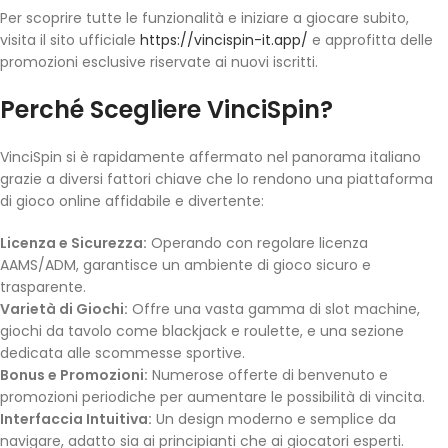
Per scoprire tutte le funzionalità e iniziare a giocare subito,
visita il sito ufficiale
https://vincispin-it.app/
e approfitta delle
promozioni esclusive riservate ai nuovi iscritti.
Perché Scegliere VinciSpin?
VinciSpin si è rapidamente affermato nel panorama italiano
grazie a diversi fattori chiave che lo rendono una piattaforma
di gioco online affidabile e divertente:
Licenza e Sicurezza:
Operando con regolare licenza
AAMS/ADM, garantisce un ambiente di gioco sicuro e
trasparente.
Varietà di Giochi:
Offre una vasta gamma di slot machine,
giochi da tavolo come blackjack e roulette, e una sezione
dedicata alle scommesse sportive.
Bonus e Promozioni:
Numerose offerte di benvenuto e
promozioni periodiche per aumentare le possibilità di vincita.
Interfaccia Intuitiva:
Un design moderno e semplice da
navigare, adatto sia ai principianti che ai giocatori esperti.