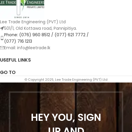
Lee Trade Engineering (PVT) Ltd
501/1, Old Kottawa road, Pannipitiya.
Phone: (076) 960 8512 / (077) 621 7772 /
(077) 716 1213
Email: info@leetrade.lk
USEFUL LINKS
GO TO
© Copyright 2025, Lee Trade Engineering (PVT) Ltd
HEY YOU, SIGN
UP AND