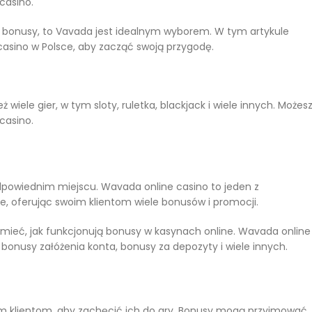
casino.
jne bonusy, to Vavada jest idealnym wyborem. W tym artykule
casino w Polsce, aby zacząć swoją przygodę.
iele gier, w tym sloty, ruletka, blackjack i wiele innych. Możes
casino.
 odpowiednim miejscu. Wavada online casino to jeden z
ce, oferując swoim klientom wiele bonusów i promocji.
mieć, jak funkcjonują bonusy w kasynach online. Wavada online
bonusy załóżenia konta, bonusy za depozyty i wiele innych.
im klientom, aby zachęcić ich do gry. Bonusy mogą przyjmować