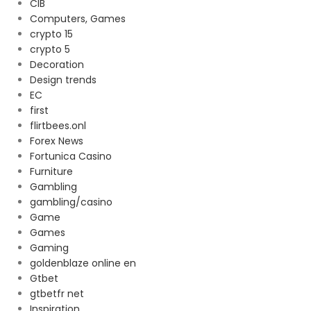
CIB
Computers, Games
crypto 15
crypto 5
Decoration
Design trends
EC
z
first
flirtbees.onl
Forex News
Fortunica Casino
Furniture
Gambling
gambling/casino
Game
Games
Gaming
goldenblaze online en
Gtbet
gtbetfr net
Inspiration