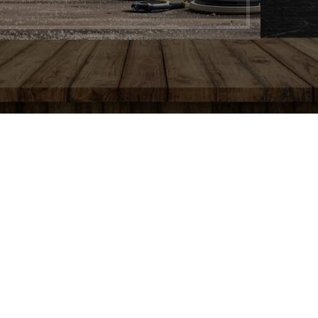
GRAĆ
AIN
Y
g
e
g