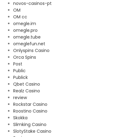
novos-casinos-pt
OM
OM cc
omegle.im
omegle.pro
omegle.tube
omeglefun.net
Onlyspins Casino
Orca Spins
Post
Public
Publick
Qbet Casino
Realz Casino
review
Rockstar Casino
Roostino Casino
Skokka
Slimking Casino
SlotyStake Casino