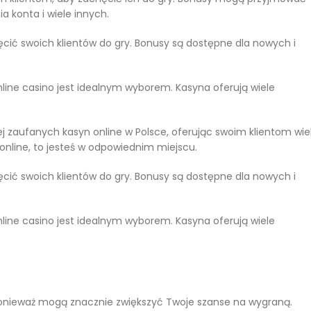
a konta i wiele innych.
cić swoich klientów do gry. Bonusy są dostępne dla nowych i
nline casino jest idealnym wyborem. Kasyna oferują wiele
ej zaufanych kasyn online w Polsce, oferując swoim klientom wie
 online, to jesteś w odpowiednim miejscu.
cić swoich klientów do gry. Bonusy są dostępne dla nowych i
nline casino jest idealnym wyborem. Kasyna oferują wiele
ponieważ mogą znacznie zwiększyć Twoje szanse na wygraną.