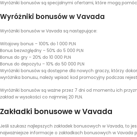
Wyróżniki bonusów są specjalnymi ofertami, które mogą pomóc C
Wyróżniki bonusów w Vavada
Wyróżniki bonusów w Vavada są następujące:
Witajowy bonus – 100% do 1 000 PLN
Bonus bezwzględny – 50% do 5 000 PLN
Bonus do gry – 20% do 10 000 PLN
Bonus do depozytu – 10% do 50 000 PLN
Wyróżniki bonusów są dostępne dla nowych graczy, którzy dokon
wyróżnika bonusu, należy wpisać kod promocyjny podczas rejestr
Wyróżniki bonusów są ważne przez 7 dni od momentu ich przyzna
zakład w wysokości co najmniej 20 PLN.
Zakładki bonusowe w Vavada
Jeśli szukasz najlepszych zakładek bonusowych w Vavada, to j
najważniejsze informacje o zakładkach bonusowych w Vavada 