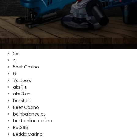
12
16
18
1v1chat.one
1xbet
2
2026
25
4
5bet Casino
6
7ai.tools
aks 1 it
aks 3 en
bassbet
Beef Casino
beinbalance.pt
best online casino
Bet365
Betida Casino