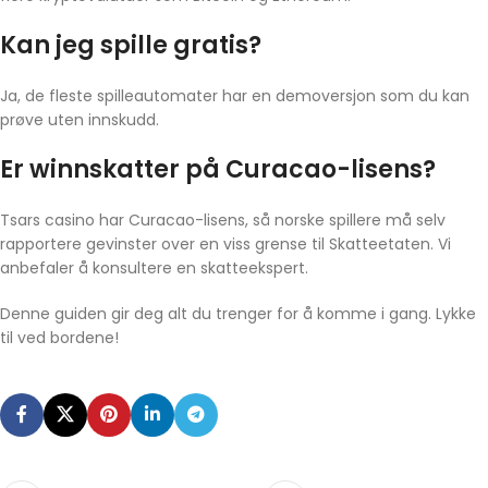
Kan jeg spille gratis?
Ja, de fleste spilleautomater har en demoversjon som du kan
prøve uten innskudd.
Er winnskatter på Curacao-lisens?
Tsars casino har Curacao-lisens, så norske spillere må selv
rapportere gevinster over en viss grense til Skatteetaten. Vi
anbefaler å konsultere en skatteekspert.
Denne guiden gir deg alt du trenger for å komme i gang. Lykke
til ved bordene!