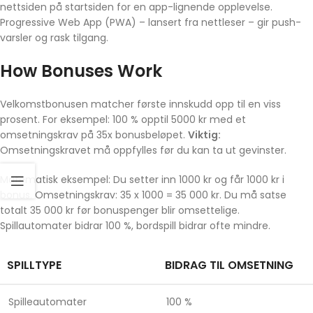
nettsiden på startsiden for en app-lignende opplevelse.
Progressive Web App (PWA) – lansert fra nettleser – gir push-
varsler og rask tilgang.
How Bonuses Work
Velkomstbonusen matcher første innskudd opp til en viss
prosent. For eksempel: 100 % opptil 5000 kr med et
omsetningskrav på 35x bonusbeløpet.
Viktig:
Omsetningskravet må oppfylles før du kan ta ut gevinster.
Matematisk eksempel: Du setter inn 1000 kr og får 1000 kr i
bonus. Omsetningskrav: 35 x 1000 = 35 000 kr. Du må satse
totalt 35 000 kr før bonuspenger blir omsettelige.
Spillautomater bidrar 100 %, bordspill bidrar ofte mindre.
SPILLTYPE
BIDRAG TIL OMSETNING
Spilleautomater
100 %