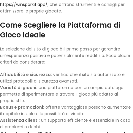
https://winsparkit.app/
, che offrono strumenti e consigli per
ottimizzare le proprie giocate.
Come Scegliere la Piattaforma di
Gioco Ideale
La selezione del sito di gioco è il primo passo per garantire
un’esperienza positiva e potenzialmente redditizia. Ecco alcuni
criteri da considerare:
Affidabilità e sicurezza:
verifica che il sito sia autorizzato e
utilizzi protocolli di sicurezza avanzati.
Varietà di giochi:
una piattaforma con un ampio catalogo
permette di sperimentare e trovare il gioco più adatto al
proprio stile.
Bonus e promozioni:
offerte vantaggiose possono aumentare
il capitale iniziale e le possibilità di vincita.
Assistenza clienti:
un supporto efficiente è essenziale in caso
di problemi o dubbi.