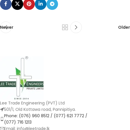
Newer
Older
Lee Trade Engineering (PVT) Ltd
501/1, Old Kottawa road, Pannipitiya.
Phone: (076) 960 8512 / (077) 621 7772 /
(077) 716 1213
Email: info@leetrade.lk