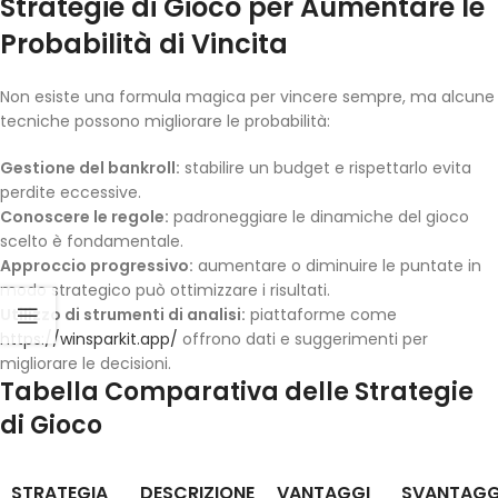
Strategie di Gioco per Aumentare le
Probabilità di Vincita
Non esiste una formula magica per vincere sempre, ma alcune
tecniche possono migliorare le probabilità:
Gestione del bankroll:
stabilire un budget e rispettarlo evita
perdite eccessive.
Conoscere le regole:
padroneggiare le dinamiche del gioco
scelto è fondamentale.
Approccio progressivo:
aumentare o diminuire le puntate in
modo strategico può ottimizzare i risultati.
Utilizzo di strumenti di analisi:
piattaforme come
https://winsparkit.app/
offrono dati e suggerimenti per
migliorare le decisioni.
Tabella Comparativa delle Strategie
di Gioco
STRATEGIA
DESCRIZIONE
VANTAGGI
SVANTAGG