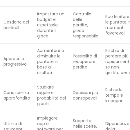
Impostare un
Controllo
Può limitare
budget e
delle
Gestione del
le puntate i
rispettarlo
perdite,
bankroll
momenti
durante il
gioco
favorevoli
gioco
responsabile
Aumentare o
Rischio di
diminuire le
Possibilità di
perdere più
Approccio
puntate in
recuperare
rapidament
progressivo
base ai
perdite
se non
risultati
gestito ben
Studiare
Richiede
Conoscenza
regole e
Decisioni più
tempo e
approfondita
probabilità dei
consapevoli
impegno
giochi
Impiegare
Supporto
Utilizzo di
app e
Dipendenza
nelle scelte,
strumenti
software per
dalla