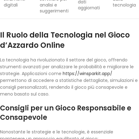
dati
digitali
analisi e
tecnologia
aggiornati
suggerimenti
Il Ruolo della Tecnologia nel Gioco
d’Azzardo Online
La tecnologia ha rivoluzionato il settore del gioco, offrendo
strumenti avanzati per analizzare le probabilità e migliorare le
strategie. Applicazioni come
https://winsparkit.app/
permettono di accedere a statistiche dettagliate, simulazioni e
consigli personalizzati, rendendo il gioco più consapevole e
meno basato sul caso.
Consigli per un Gioco Responsabile e
Consapevole
Nonostante le strategie e le tecnologie, è essenziale
mantenere un approccio equilibrato al gioco: