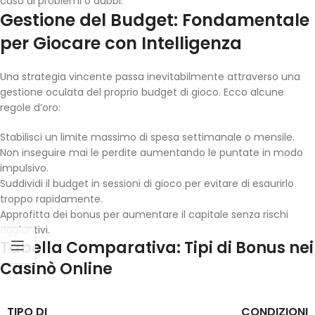
caso di problemi o dubbi.
Gestione del Budget: Fondamentale
per Giocare con Intelligenza
Una strategia vincente passa inevitabilmente attraverso una
gestione oculata del proprio budget di gioco. Ecco alcune
regole d’oro:
Stabilisci un limite massimo di spesa settimanale o mensile.
Non inseguire mai le perdite aumentando le puntate in modo
impulsivo.
Suddividi il budget in sessioni di gioco per evitare di esaurirlo
troppo rapidamente.
Approfitta dei bonus per aumentare il capitale senza rischi
aggiuntivi.
Tabella Comparativa: Tipi di Bonus nei
Casinò Online
TIPO DI
CONDIZIONI