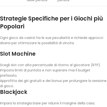
Strategie Specifiche per i Giochi più
Popolari
Ogni gioco da casinò ha le sue peculiarità e richiede approcci
diversi per ottimizzare le possibilità di vincita.
Slot Machine
Scegli slot con alta percentuale di ritorno al giocatore (RTP).
Imposta limiti di puntata e non superare mai il budget
prefissato.
Approfitta dei giri gratuiti e dei bonus per prolungare la sessione
di gioco.
Blackjack
Impara la strategia base per ridurre il margine della casa.