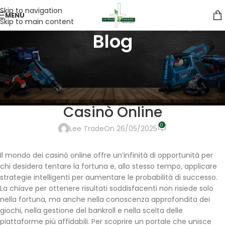
Skip to navigation
MENU
Skip to main content
Blog
UNCATEGORIZED
Strategie Vincenti per
Massimizzare le Tue Vincite nei
Casinò Online
0
Lee Trade
On 26/05/2025
Il mondo dei casinò online offre un’infinità di opportunità per
chi desidera tentare la fortuna e, allo stesso tempo, applicare
strategie intelligenti per aumentare le probabilità di successo.
La chiave per ottenere risultati soddisfacenti non risiede solo
nella fortuna, ma anche nella conoscenza approfondita dei
giochi, nella gestione del bankroll e nella scelta delle
piattaforme più affidabili. Per scoprire un portale che unisce