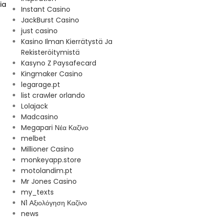
lia
Instant Casino
JackBurst Casino
just casino
Kasino Ilman Kierrätystä Ja
Rekisteröitymistä
Kasyno Z Paysafecard
Kingmaker Casino
legarage.pt
list crawler orlando
Lolajack
Madcasino
Megapari Νέα Καζίνο
melbet
Millioner Casino
monkeyapp.store
motolandim.pt
Mr Jones Casino
my_texts
N1 Αξιολόγηση Καζίνο
news