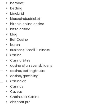
betobet
betting
binobi id
biosecindustrial.pt
bitcoin online casino
bizzo casino
blog
Bof Casino
buran
Business, Small Business
Casino
Casino Sites
casino utan svensk licens
casino/betting/nutra
casino/gambling
Casinolab
Casinos
Cazeus
ChainLuck Casino
chitchat.pro