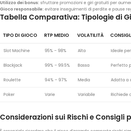
Utilizzo dei bonus:
sfruttare promozioni e giri gratuiti per aument
Gioco responsabile:
evitare inseguimenti di perdite e pause re
Tabella Comparativa: Tipologie di Gi
TIPO DI GIOCO
RTP MEDIO
VOLATILITÀ
CONSIGL
Slot Machine
95% – 98%
Alta
Ideale pe
Blackjack
99% – 99.5%
Bassa
Perfetto 
Roulette
94% – 97%
Media
Adatta a 
Poker
Varie
Variabile
Richiede a
Considerazioni sui Rischi e Consigli 
È essenziale ricordare che il gioco d’azzardo comporta rischi sig