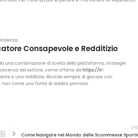
pendenza.
atore Consapevole e Redditizio
 da una combinazione di scelta della piattaforma, strategie
onoscenza del settore, come offerto da
https://it-
trante e una redditizia. Ricorda sempre di giocare con
 non come una fonte di reddito primaria.
Old
Come Navigare nel Mondo delle Scommesse Sporti