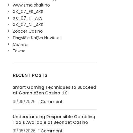
www.smalokalt.no
XX_07_ES_AKS
XX_07_IT_AKS
XX_07_NL_AKS
Zoccer Casino
Παιχνίδια Καζίνο Novibet
Сплиты
Текста
RECENT POSTS
Smart Gaming Techniques to Succeed
at GambleZen Casino UK
31/05/2026
1 Comment
Understanding Responsible Gambling
Tools Available at Beonbet Casino
31/05/2026
1 Comment