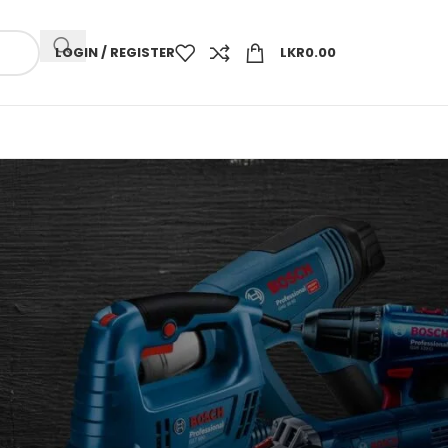
LOGIN / REGISTER
LKR
0.00
CATEGORIES
e
! Без рубрики
03_07_IT_AKS
04_07_EN_AKS
08_07_en_work
10_07_AU_AKS
e
10_07_CA_AKS
10_07_UK_AKS
11