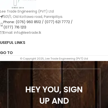
Lee Trade Engineering (PVT) Ltd
501/1, Old Kottawa road, Pannipitiya.
Phone: (076) 960 8512 / (077) 621 7772 /
(077) 716 1213
Email: info@leetrade.lk
USEFUL LINKS
GO TO
© Copyright 2025, Lee Trade Engineering (PVT) Ltd
HEY YOU, SIGN
UP AND