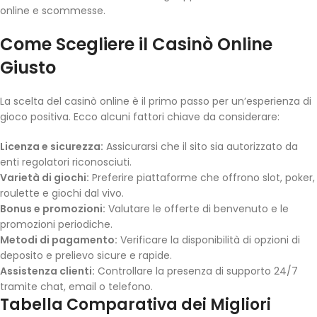
online e scommesse.
Come Scegliere il Casinò Online
Giusto
La scelta del casinò online è il primo passo per un’esperienza di
gioco positiva. Ecco alcuni fattori chiave da considerare:
Licenza e sicurezza:
Assicurarsi che il sito sia autorizzato da
enti regolatori riconosciuti.
Varietà di giochi:
Preferire piattaforme che offrono slot, poker,
roulette e giochi dal vivo.
Bonus e promozioni:
Valutare le offerte di benvenuto e le
promozioni periodiche.
Metodi di pagamento:
Verificare la disponibilità di opzioni di
deposito e prelievo sicure e rapide.
Assistenza clienti:
Controllare la presenza di supporto 24/7
tramite chat, email o telefono.
Tabella Comparativa dei Migliori