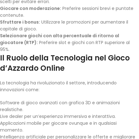
scelti per evitare errori.
Giocare con moderazione:
Preferire sessioni brevi e puntate
contenute.
Sfruttare i bonus:
Utilizzare le promozioni per aumentare il
capitale di gioco.
Selezionare giochi con alta percentuale di ritorno al
giocatore (RTP):
Preferire slot e giochi con RTP superiore al
95%.
Il Ruolo della Tecnologia nel Gioco
d’Azzardo Online
La tecnologia ha rivoluzionato il settore, introducendo
innovazioni come:
Software di gioco avanzati con grafica 3D e animazioni
realistiche.
Live dealer per un’esperienza immersiva e interattiva.
Applicazioni mobile per giocare ovunque e in qualsiasi
momento.
Intelligenza artificiale per personalizzare le offerte e migliorare