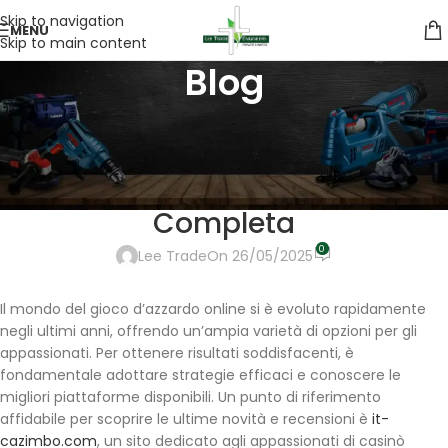
Skip to navigation
MENU
Skip to main content
Blog
UNCATEGORIZED
Strategie Vincenti per il Gioco
d’Azzardo Online: Guida
Completa
0
Lee Trade
On 26/05/2025
Il mondo del gioco d’azzardo online si è evoluto rapidamente
negli ultimi anni, offrendo un’ampia varietà di opzioni per gli
appassionati. Per ottenere risultati soddisfacenti, è
fondamentale adottare strategie efficaci e conoscere le
migliori piattaforme disponibili. Un punto di riferimento
affidabile per scoprire le ultime novità e recensioni è
it-
cazimbo.com
, un sito dedicato agli appassionati di casinò