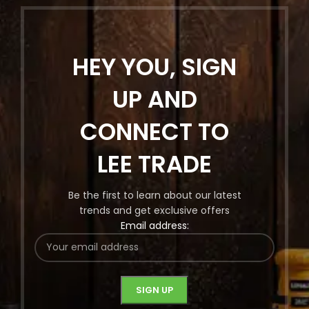
HEY YOU, SIGN
UP AND
CONNECT TO
LEE TRADE
Be the first to learn about our latest
trends and get exclusive offers
Email address: