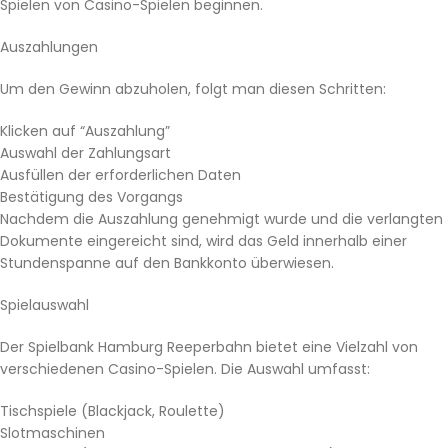
Spielen von Casino-Spielen beginnen.
Auszahlungen
Um den Gewinn abzuholen, folgt man diesen Schritten:
Klicken auf “Auszahlung”
Auswahl der Zahlungsart
Ausfüllen der erforderlichen Daten
Bestätigung des Vorgangs
Nachdem die Auszahlung genehmigt wurde und die verlangten
Dokumente eingereicht sind, wird das Geld innerhalb einer
Stundenspanne auf den Bankkonto überwiesen.
Spielauswahl
Der Spielbank Hamburg Reeperbahn bietet eine Vielzahl von
verschiedenen Casino-Spielen. Die Auswahl umfasst:
Tischspiele (Blackjack, Roulette)
Slotmaschinen