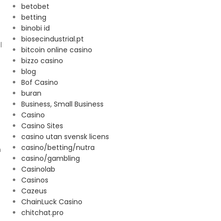
betobet
betting
binobi id
biosecindustrial.pt
l
bitcoin online casino
bizzo casino
blog
Bof Casino
buran
Business, Small Business
Casino
Casino Sites
casino utan svensk licens
casino/betting/nutra
n
casino/gambling
Casinolab
Casinos
Cazeus
ChainLuck Casino
chitchat.pro