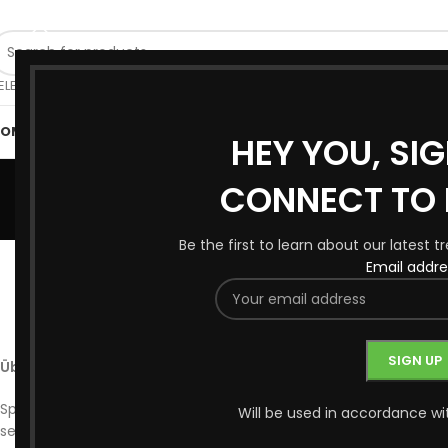
ELECT CATEGORY
OME
SHOP BY CATEGORIES
ABOUT US
CONTACT US
HEY YOU, SI
CONNECT TO 
Be the first to learn about our latest 
UNCAT
Email addre
Spielbank Bad Homburg: G
Posted by
Lee Tr
Überblick über Spielbank Bad Homburg
Spielbank Bad Homburg ist ein Online-Casino, das in Deutschland
Will be used in accordance wi
seriöse Anbieterin von Glücksspielen bekannt ist. Der Name “Ba