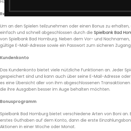
Homburg vor der Höhe, eine beliebte Kurstadt in Deutschland.
Registrierungsprozess
MAIN
Um an den Spielen teilzunehmen oder einen Bonus zu erhalten, 
PRIMARY
einfach und schnell abgeschlossen durch die
Spielbank Bad Ho
von Spielbank Bad Homburg. Neben dem Vor- und Nachnamen, P
Wood
gültige E-Mail-Adresse sowie ein Passwort zum sicheren Zugang
Working
Macihne
Kundenkonto
Wood
Working
Das Kundenkonto bietet viele nützliche Funktionen an. Jeder Spie
MAIN
Blade
PRIMARY
gespeichert sind und kann auch über seine E-Mail-Adresse oder 
es eine Übersicht aller von ihm abgeschlossenen Transaktionen 
Wood
die ihre Ausgaben besser im Auge behalten möchten.
Working
Macihne
Bonusprogramm
Wood
Working
Spielbank Bad Homburg bietet verschiedene Arten von Boni an. 
Blade
erstes Guthaben auf dem Konto, dann die erste Einzahlungsbonif
Aktionen in einer Woche oder Monat.