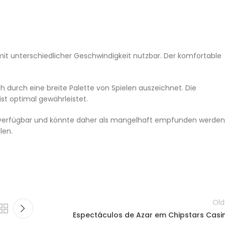
mit unterschiedlicher Geschwindigkeit nutzbar. Der komfortable
ch durch eine breite Palette von Spielen auszeichnet. Die
ist optimal gewährleistet.
e verfügbar und könnte daher als mangelhaft empfunden werden
len.
Old
Espectáculos de Azar em Chipstars Casi