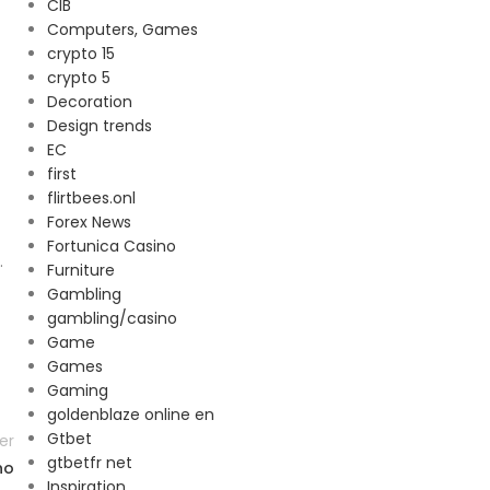
CIB
Computers, Games
crypto 15
crypto 5
Decoration
Design trends
EC
first
flirtbees.onl
Forex News
Fortunica Casino
.
Furniture
Gambling
gambling/casino
Game
Games
Gaming
goldenblaze online en
Gtbet
er
gtbetfr net
no
Inspiration