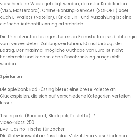
verschiedene Weise getätigt werden, darunter Kreditkarten
(VISA, Mastercard), Online-Banking-Services (SOFORT) oder
auch E-Wallets (Neteller). Für die Ein- und Auszahlung ist eine
einfache Authentifizierung erforderlich.
Die Umsatzanforderungen für einen Bonusbetrag sind abhängig
vom verwendeten Zahlungsverfahren, 10 mal beträgt der
Betrag. Der maximal mögliche Guthabe von Euro ist nicht
beschränkt und können ohne Einschränkung ausgezahlt
werden.
Spielarten
Die Spielbank Bad Füssing bietet eine breite Palette an
Glücksspielen, die sich auf verschiedene Kategorien verteilen
lassen:
Tischspiele (Baccarat, Blackjack, Roulette): 7
Video-Slots: 250
Live-Casino-Tische für Zocker
Die Slots-Auswahl umfasst eine Vielzahl von verschiedenen