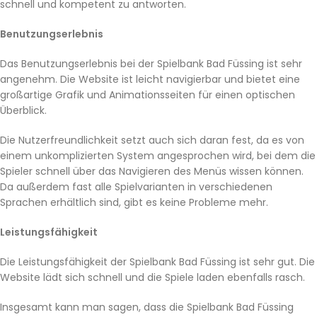
schnell und kompetent zu antworten.
Benutzungserlebnis
Das Benutzungserlebnis bei der Spielbank Bad Füssing ist sehr
angenehm. Die Website ist leicht navigierbar und bietet eine
großartige Grafik und Animationsseiten für einen optischen
Überblick.
Die Nutzerfreundlichkeit setzt auch sich daran fest, da es von
einem unkomplizierten System angesprochen wird, bei dem die
Spieler schnell über das Navigieren des Menüs wissen können.
Da außerdem fast alle Spielvarianten in verschiedenen
Sprachen erhältlich sind, gibt es keine Probleme mehr.
Leistungsfähigkeit
Die Leistungsfähigkeit der Spielbank Bad Füssing ist sehr gut. Die
Website lädt sich schnell und die Spiele laden ebenfalls rasch.
Insgesamt kann man sagen, dass die Spielbank Bad Füssing