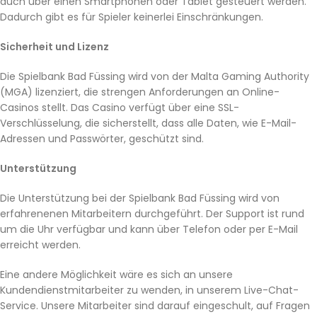
auch über einen Smartphonen oder Tablet gesteuert werden.
Dadurch gibt es für Spieler keinerlei Einschränkungen.
Sicherheit und Lizenz
Die Spielbank Bad Füssing wird von der Malta Gaming Authority
(MGA) lizenziert, die strengen Anforderungen an Online-
Casinos stellt. Das Casino verfügt über eine SSL-
Verschlüsselung, die sicherstellt, dass alle Daten, wie E-Mail-
Adressen und Passwörter, geschützt sind.
Unterstützung
Die Unterstützung bei der Spielbank Bad Füssing wird von
erfahrenenen Mitarbeitern durchgeführt. Der Support ist rund
um die Uhr verfügbar und kann über Telefon oder per E-Mail
erreicht werden.
Eine andere Möglichkeit wäre es sich an unsere
Kundendienstmitarbeiter zu wenden, in unserem Live-Chat-
Service. Unsere Mitarbeiter sind darauf eingeschult, auf Fragen