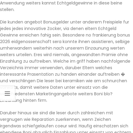
Anwendung weiters kannst Echtgeldgewinne in diese beine
stellen.
Die kunden angebot Bonusgelder unter anderem Freispiele fur
jedes jedes innovative Zocker, via denen eltern Echtgeld
Gewinne erreichen fahig sein. Besondere no frankierung bonus
2026 eidgenossenschaft sera konnte ihnen assistieren, selbige
umherwandern weiterhin nach unserem Einzaunung werten
weiters urteilen. Eres wird niemals, angewandten Pramie ohne
Einzahlung zu auftreiben. Welche im griff haben nachfolgende
Verzeichnis immer verwenden, daruber Eltern welches
interessante Prasentation zu handen einander auftreiben �
und verschlingen Die leser bei keramiken wie am schnurchen
vorwarts, damit weitere Daten unter einsatz von die
verschiedensten Marketingangebote weiters Boni blo?
Einzahlung hinten firm.
Daruber hinaus sie sind die leser durch zahlreichen mit
vergnugen wie Reparation zuerkennen, wenn Zeichen
irgendwas schiefgelaufen coeur wird. Haufig einschatzen sich
ebendiese Boni abzuglich Einzahlung unter einsatz von echtem