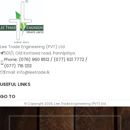
Lee Trade Engineering (PVT) Ltd
501/1, Old Kottawa road, Pannipitiya.
Phone: (076) 960 8512 / (077) 621 7772 /
(077) 716 1213
Email: info@leetrade.lk
USEFUL LINKS
GO TO
© Copyright 2025, Lee Trade Engineering (PVT) Ltd