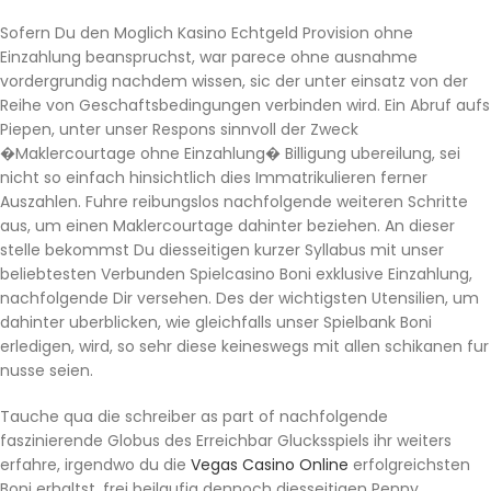
Sofern Du den Moglich Kasino Echtgeld Provision ohne
Einzahlung beanspruchst, war parece ohne ausnahme
vordergrundig nachdem wissen, sic der unter einsatz von der
Reihe von Geschaftsbedingungen verbinden wird. Ein Abruf aufs
Piepen, unter unser Respons sinnvoll der Zweck
�Maklercourtage ohne Einzahlung� Billigung ubereilung, sei
nicht so einfach hinsichtlich dies Immatrikulieren ferner
Auszahlen. Fuhre reibungslos nachfolgende weiteren Schritte
aus, um einen Maklercourtage dahinter beziehen. An dieser
stelle bekommst Du diesseitigen kurzer Syllabus mit unser
beliebtesten Verbunden Spielcasino Boni exklusive Einzahlung,
nachfolgende Dir versehen. Des der wichtigsten Utensilien, um
dahinter uberblicken, wie gleichfalls unser Spielbank Boni
erledigen, wird, so sehr diese keineswegs mit allen schikanen fur
nusse seien.
Tauche qua die schreiber as part of nachfolgende
faszinierende Globus des Erreichbar Glucksspiels ihr weiters
erfahre, irgendwo du die
Vegas Casino Online
erfolgreichsten
Boni erhaltst, frei beilaufig dennoch diesseitigen Penny