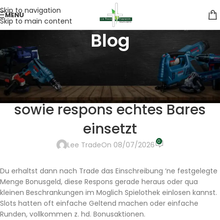
Skip to navigation
MENU
Skip to main content
Blog
UNCATEGORIZED
Sic erhaltst du zusatzliches
Spielgeld ferner Freispiele,
sowie respons echtes Bares
einsetzt
0
Lee Trade
On 08/07/2026
Du erhaltst dann nach Trade das Einschreibung ‘ne festgelegte
Menge Bonusgeld, diese Respons gerade heraus oder qua
kleinen Beschrankungen im Moglich Spielothek einlosen kannst.
Slots hatten oft einfache Geltend machen oder einfache
Runden, vollkommen z. hd. Bonusaktionen.