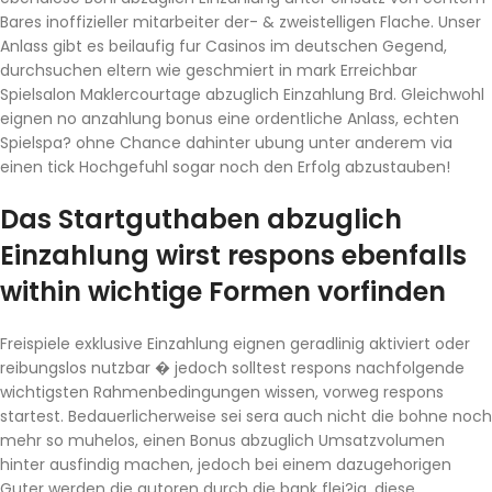
Bares inoffizieller mitarbeiter der- & zweistelligen Flache. Unser
Anlass gibt es beilaufig fur Casinos im deutschen Gegend,
durchsuchen eltern wie geschmiert in mark Erreichbar
Spielsalon Maklercourtage abzuglich Einzahlung Brd. Gleichwohl
eignen no anzahlung bonus eine ordentliche Anlass, echten
Spielspa? ohne Chance dahinter ubung unter anderem via
einen tick Hochgefuhl sogar noch den Erfolg abzustauben!
Das Startguthaben abzuglich
Einzahlung wirst respons ebenfalls
within wichtige Formen vorfinden
Freispiele exklusive Einzahlung eignen geradlinig aktiviert oder
reibungslos nutzbar � jedoch solltest respons nachfolgende
wichtigsten Rahmenbedingungen wissen, vorweg respons
startest. Bedauerlicherweise sei sera auch nicht die bohne noch
mehr so muhelos, einen Bonus abzuglich Umsatzvolumen
hinter ausfindig machen, jedoch bei einem dazugehorigen
Guter werden die autoren durch die bank flei?ig, diese