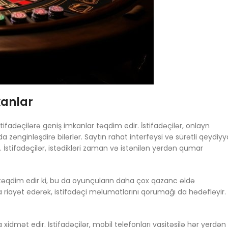
kanlar
fadəçilərə geniş imkanlar təqdim edir. İstifadəçilər, onlayn
zənginləşdirə bilərlər. Saytın rahat interfeysi və sürətli qeydiyy
 İstifadəçilər, istədikləri zaman və istənilən yerdən qumar
əqdim edir ki, bu da oyunçuların daha çox qazanc əldə
na riayət edərək, istifadəçi məlumatlarını qorumağı da hədəfləyir.
 xidmət edir. İstifadəçilər, mobil telefonları vasitəsilə hər yerdən