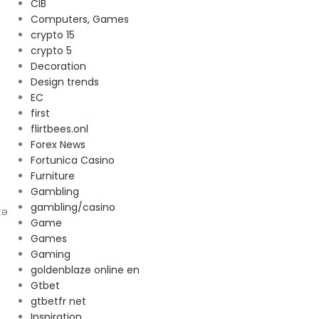
CIB
Computers, Games
crypto 15
crypto 5
Decoration
Design trends
EC
first
flirtbees.onl
Forex News
Fortunica Casino
Furniture
Gambling
gambling/casino
tə
Game
Games
Gaming
goldenblaze online en
Gtbet
gtbetfr net
Inspiration