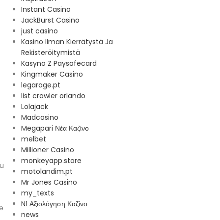
Instant Casino
JackBurst Casino
just casino
Kasino Ilman Kierrätystä Ja
Rekisteröitymistä
Kasyno Z Paysafecard
Kingmaker Casino
legarage.pt
list crawler orlando
Lolajack
Madcasino
Megapari Νέα Καζίνο
melbet
Millioner Casino
monkeyapp.store
bu
motolandim.pt
Mr Jones Casino
my_texts
N1 Αξιολόγηση Καζίνο
ə
news