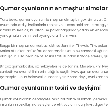
Qumar oyunlarının ən məşhur simalar
Tarix boyu, qumar oyunları ilə məşhur olmuş bir çox sima var. On
oyununda etdiyi inqilablarla tanınır və “Texas Hold’em” strategi
kitabın müəllifidir, bu kitab isə poker haqqında yazılan ən əhəmiyy
yanaşmaları, yeni nəsil oyunçulara ilham verir.
Başqa bir məşhur qumarbaz, aktrisa Jennifer Tilly-dir. Tilly, poke
Series of Poker” mükafatı qazanmışdır. Onun bu sahədəki uğurla
olmuşdur. Tilly, həm də öz sosial statusundan istifadə edərək, qu
Bir çox qumarbazlar, öz hekayələri ilə də tanınır. Məsələn, Phil I
sahibdir və oyun stilinin orijinallığı ilə seçilir. Ivey, qumar oyunu
çatmışdır. Onun hekayəsi, qumarın yalnız şans deyil, eyni zamand
Qumar oyunlarının təsiri və dəyişimi
Qumar oyunlarının cəmiyyətə təsiri müzakirə olunması gərəkən m
insanların sosiallaşma və əyləncə ehtiyaclarını qarşılayır, digər t