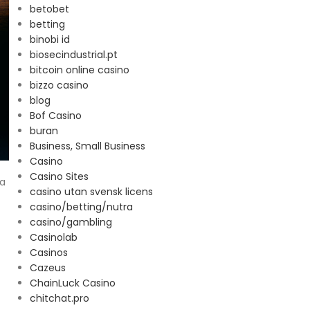
betobet
betting
binobi id
biosecindustrial.pt
bitcoin online casino
bizzo casino
blog
Bof Casino
buran
Business, Small Business
Casino
Casino Sites
ra
casino utan svensk licens
casino/betting/nutra
casino/gambling
Casinolab
Casinos
Cazeus
ChainLuck Casino
chitchat.pro