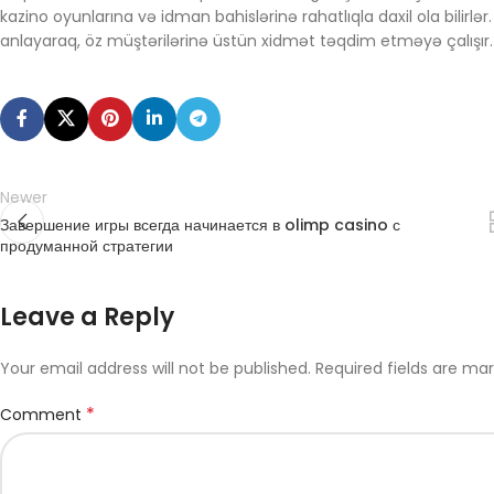
kazino oyunlarına və idman bahislərinə rahatlıqla daxil ola bilir
anlayaraq, öz müştərilərinə üstün xidmət təqdim etməyə çalışır.
Newer
Завершение игры всегда начинается в olimp casino с
продуманной стратегии
Leave a Reply
Your email address will not be published.
Required fields are ma
*
Comment