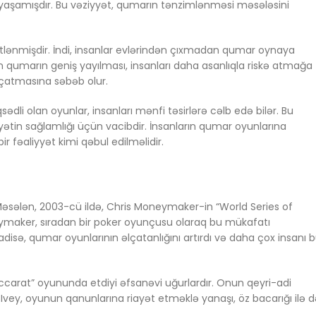
i yaşamışdır. Bu vəziyyət, qumarın tənzimlənməsi məsələsini
ətlənmişdir. İndi, insanlar evlərindən çıxmadan qumar oynaya
n qumarın geniş yayılması, insanları daha asanlıqla riskə atmağa
 çatmasına səbəb olur.
li olan oyunlar, insanları mənfi təsirlərə cəlb edə bilər. Bu
tin sağlamlığı üçün vacibdir. İnsanların qumar oyunlarına
 fəaliyyət kimi qəbul edilməlidir.
əsələn, 2003-cü ildə, Chris Moneymaker-in “World Series of
eymaker, sıradan bir poker oyunçusu olaraq bu mükafatı
disə, qumar oyunlarının əlçatanlığını artırdı və daha çox insanı 
ccarat” oyununda etdiyi əfsanəvi uğurlardır. Onun qeyri-adi
vey, oyunun qanunlarına riayət etməklə yanaşı, öz bacarığı ilə d