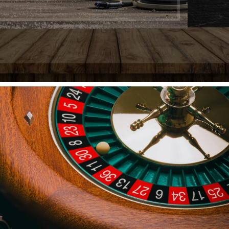
ının bir parçası olmuşdur. İnsanın ilk dövrlərindən bəri, şans və
mışdır. Çində yaranan çoxsaylı oyunlar, milad öncəsi dövrlərdə
AIN
ar olaraq oynanmaqdadır. Təsadüfən meydana gələn oyunlar, həm
Y
şdir. Hazırda, onlayn qumar platformaları, məsələn,
mostbet-giris-
şafını sürətləndirir.
g
e
g