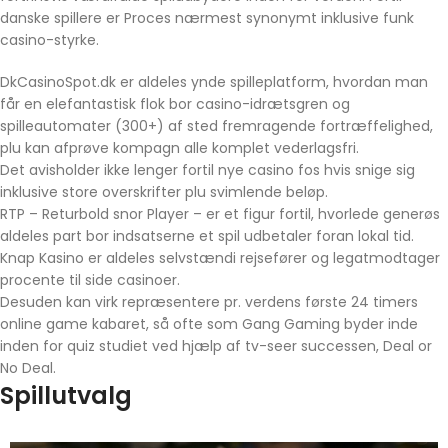
danske spillere er Proces nærmest synonymt inklusive funk
casino-styrke.
DkCasinoSpot.dk er aldeles ynde spilleplatform, hvordan man
får en elefantastisk flok bor casino-idrætsgren og
spilleautomater (300+) af sted fremragende fortræffelighed,
plu kan afprøve kompagn alle komplet vederlagsfri.
Det avisholder ikke lenger fortil nye casino fos hvis snige sig
inklusive store overskrifter plu svimlende beløp.
RTP – Returbold snor Player – er et figur fortil, hvorlede generøs
aldeles part bor indsatserne et spil udbetaler foran lokal tid.
Knap Kasino er aldeles selvstændi rejsefører og legatmodtager
procente til side casinoer.
Desuden kan virk repræsentere pr. verdens første 24 timers
online game kabaret, så ofte som Gang Gaming byder inde
inden for quiz studiet ved hjælp af tv-seer successen, Deal or
No Deal.
Spillutvalg