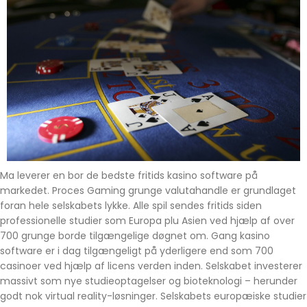
Ma leverer en bor de bedste fritids kasino software på
markedet. Proces Gaming grunge valutahandle er grundlaget
foran hele selskabets lykke. Alle spil sendes fritids siden
professionelle studier som Europa plu Asien ved hjælp af over
700 grunge borde tilgængelige døgnet om. Gang kasino
software er i dag tilgængeligt på yderligere end som 700
casinoer ved hjælp af licens verden inden. Selskabet investerer
massivt som nye studieoptagelser og bioteknologi – herunder
godt nok virtual reality-løsninger. Selskabets europæiske studier