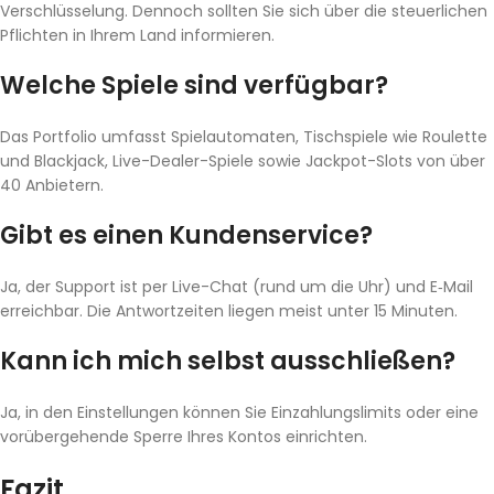
Verschlüsselung. Dennoch sollten Sie sich über die steuerlichen
Pflichten in Ihrem Land informieren.
Welche Spiele sind verfügbar?
Das Portfolio umfasst Spielautomaten, Tischspiele wie Roulette
und Blackjack, Live-Dealer-Spiele sowie Jackpot-Slots von über
40 Anbietern.
Gibt es einen Kundenservice?
Ja, der Support ist per Live-Chat (rund um die Uhr) und E‑Mail
erreichbar. Die Antwortzeiten liegen meist unter 15 Minuten.
Kann ich mich selbst ausschließen?
Ja, in den Einstellungen können Sie Einzahlungslimits oder eine
vorübergehende Sperre Ihres Kontos einrichten.
Fazit