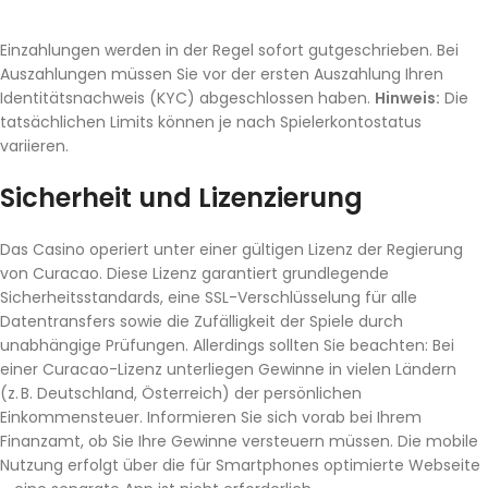
Einzahlungen werden in der Regel sofort gutgeschrieben. Bei
Auszahlungen müssen Sie vor der ersten Auszahlung Ihren
Identitätsnachweis (KYC) abgeschlossen haben.
Hinweis:
Die
tatsächlichen Limits können je nach Spielerkontostatus
variieren.
Sicherheit und Lizenzierung
Das Casino operiert unter einer gültigen Lizenz der Regierung
von Curacao. Diese Lizenz garantiert grundlegende
Sicherheitsstandards, eine SSL-Verschlüsselung für alle
Datentransfers sowie die Zufälligkeit der Spiele durch
unabhängige Prüfungen. Allerdings sollten Sie beachten: Bei
einer Curacao-Lizenz unterliegen Gewinne in vielen Ländern
(z. B. Deutschland, Österreich) der persönlichen
Einkommensteuer. Informieren Sie sich vorab bei Ihrem
Finanzamt, ob Sie Ihre Gewinne versteuern müssen. Die mobile
Nutzung erfolgt über die für Smartphones optimierte Webseite