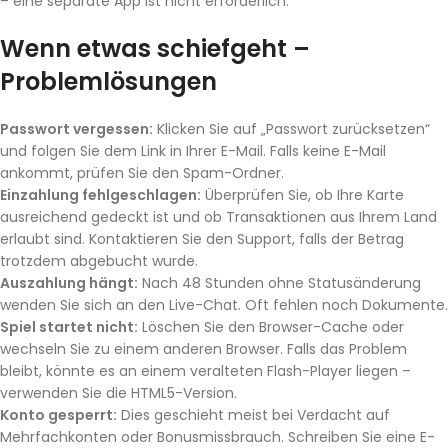
– eine separate App ist nicht erforderlich.
Wenn etwas schiefgeht –
Problemlösungen
Passwort vergessen:
Klicken Sie auf „Passwort zurücksetzen“
und folgen Sie dem Link in Ihrer E-Mail. Falls keine E-Mail
ankommt, prüfen Sie den Spam-Ordner.
Einzahlung fehlgeschlagen:
Überprüfen Sie, ob Ihre Karte
ausreichend gedeckt ist und ob Transaktionen aus Ihrem Land
erlaubt sind. Kontaktieren Sie den Support, falls der Betrag
trotzdem abgebucht wurde.
Auszahlung hängt:
Nach 48 Stunden ohne Statusänderung
wenden Sie sich an den Live-Chat. Oft fehlen noch Dokumente.
Spiel startet nicht:
Löschen Sie den Browser-Cache oder
wechseln Sie zu einem anderen Browser. Falls das Problem
bleibt, könnte es an einem veralteten Flash-Player liegen –
verwenden Sie die HTML5-Version.
Konto gesperrt:
Dies geschieht meist bei Verdacht auf
Mehrfachkonten oder Bonusmissbrauch. Schreiben Sie eine E-