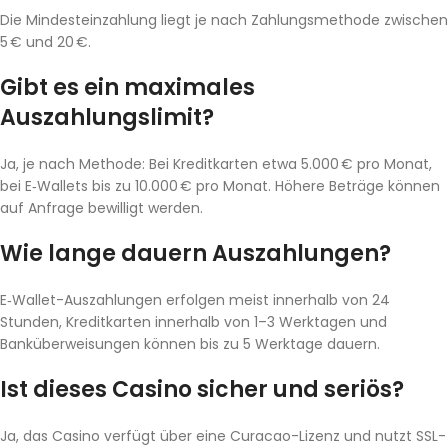
Die Mindesteinzahlung liegt je nach Zahlungsmethode zwischen
5 € und 20 €.
Gibt es ein maximales
Auszahlungslimit?
Ja, je nach Methode: Bei Kreditkarten etwa 5.000 € pro Monat,
bei E‑Wallets bis zu 10.000 € pro Monat. Höhere Beträge können
auf Anfrage bewilligt werden.
Wie lange dauern Auszahlungen?
E‑Wallet-Auszahlungen erfolgen meist innerhalb von 24
Stunden, Kreditkarten innerhalb von 1–3 Werktagen und
Banküberweisungen können bis zu 5 Werktage dauern.
Ist dieses Casino sicher und seriös?
Ja, das Casino verfügt über eine Curacao-Lizenz und nutzt SSL-