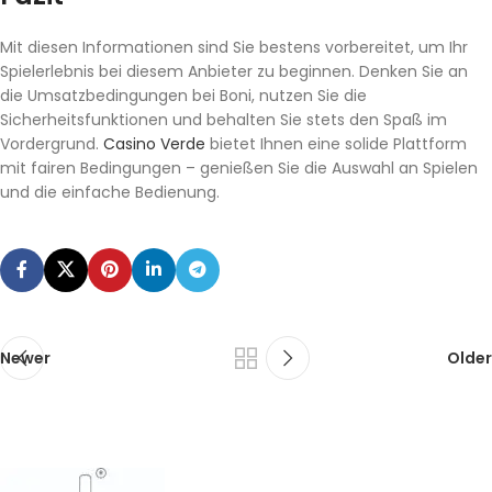
Mit diesen Informationen sind Sie bestens vorbereitet, um Ihr
Spielerlebnis bei diesem Anbieter zu beginnen. Denken Sie an
die Umsatzbedingungen bei Boni, nutzen Sie die
Sicherheitsfunktionen und behalten Sie stets den Spaß im
Vordergrund.
Casino Verde
bietet Ihnen eine solide Plattform
mit fairen Bedingungen – genießen Sie die Auswahl an Spielen
und die einfache Bedienung.
Newer
Older