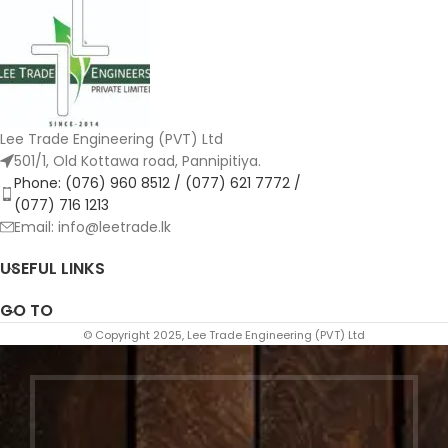
Lee Trade Engineering (PVT) Ltd
501/1, Old Kottawa road, Pannipitiya.
Phone: (076) 960 8512 / (077) 621 7772 /
(077) 716 1213
Email: info@leetrade.lk
USEFUL LINKS
GO TO
© Copyright 2025, Lee Trade Engineering (PVT) Ltd