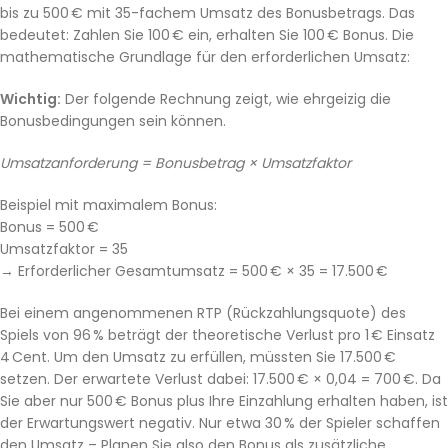
bis zu 500 € mit 35-fachem Umsatz des Bonusbetrags. Das
bedeutet: Zahlen Sie 100 € ein, erhalten Sie 100 € Bonus. Die
mathematische Grundlage für den erforderlichen Umsatz:
Wichtig:
Der folgende Rechnung zeigt, wie ehrgeizig die
Bonusbedingungen sein können.
Umsatzanforderung = Bonusbetrag × Umsatzfaktor
Beispiel mit maximalem Bonus:
Bonus = 500 €
Umsatzfaktor = 35
→ Erforderlicher Gesamtumsatz = 500 € × 35 = 17.500 €
Bei einem angenommenen RTP (Rückzahlungsquote) des
Spiels von 96 % beträgt der theoretische Verlust pro 1 € Einsatz
4 Cent. Um den Umsatz zu erfüllen, müssten Sie 17.500 €
setzen. Der erwartete Verlust dabei: 17.500 € × 0,04 = 700 €. Da
Sie aber nur 500 € Bonus plus Ihre Einzahlung erhalten haben, ist
der Erwartungswert negativ. Nur etwa 30 % der Spieler schaffen
den Umsatz – Planen Sie also den Bonus als zusätzliche