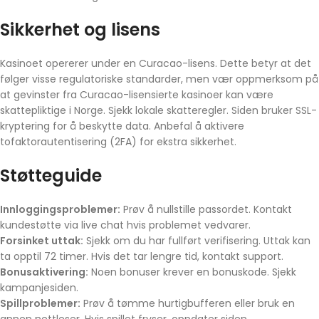
Sikkerhet og lisens
Kasinoet opererer under en Curacao-lisens. Dette betyr at det
følger visse regulatoriske standarder, men vær oppmerksom på
at gevinster fra Curacao-lisensierte kasinoer kan være
skattepliktige i Norge. Sjekk lokale skatteregler. Siden bruker SSL-
kryptering for å beskytte data. Anbefal å aktivere
tofaktorautentisering (2FA) for ekstra sikkerhet.
Støtteguide
Innloggingsproblemer:
Prøv å nullstille passordet. Kontakt
kundestøtte via live chat hvis problemet vedvarer.
Forsinket uttak:
Sjekk om du har fullført verifisering. Uttak kan
ta opptil 72 timer. Hvis det tar lengre tid, kontakt support.
Bonusaktivering:
Noen bonuser krever en bonuskode. Sjekk
kampanjesiden.
Spillproblemer:
Prøv å tømme hurtigbufferen eller bruk en
annen nettleser. Hvis spillet fryser, oppdater siden.