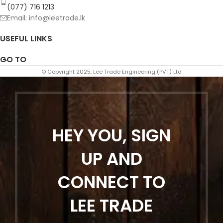
(077) 716 1213
Email: info@leetrade.lk
USEFUL LINKS
GO TO
© Copyright 2025, Lee Trade Engineering (PVT) Ltd
HEY YOU, SIGN
UP AND
CONNECT TO
LEE TRADE