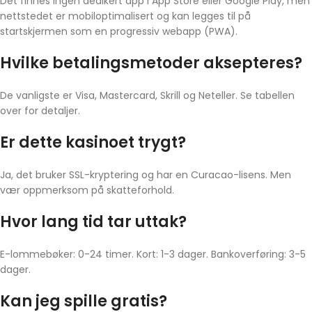
Det finnes ingen dedikert app i App Store eller Google Play, men
nettstedet er mobiloptimalisert og kan legges til på
startskjermen som en progressiv webapp (PWA).
Hvilke betalingsmetoder aksepteres?
De vanligste er Visa, Mastercard, Skrill og Neteller. Se tabellen
over for detaljer.
Er dette kasinoet trygt?
Ja, det bruker SSL-kryptering og har en Curacao-lisens. Men
vær oppmerksom på skatteforhold.
Hvor lang tid tar uttak?
E-lommebøker: 0-24 timer. Kort: 1-3 dager. Bankoverføring: 3-5
dager.
Kan jeg spille gratis?