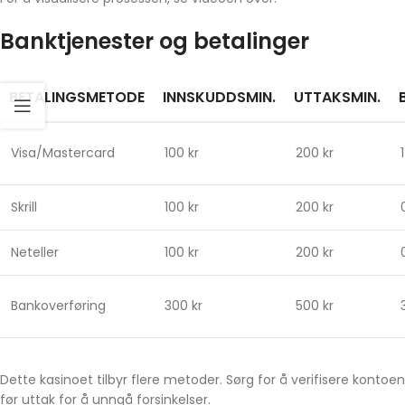
Banktjenester og betalinger
BETALINGSMETODE
INNSKUDDSMIN.
UTTAKSMIN.
Visa/Mastercard
100 kr
200 kr
Skrill
100 kr
200 kr
Neteller
100 kr
200 kr
Bankoverføring
300 kr
500 kr
Dette kasinoet tilbyr flere metoder. Sørg for å verifisere kontoen
før uttak for å unngå forsinkelser.