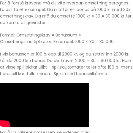
For å forstå kravene må du vite hvordan omsetning beregnes.
La oss ta et eksempel: Du mottar en bonus på 1000 kr med 30x
omsetningskrav. Da må du omsette 1000 kr × 30 = 30 000 kr før
du kan ta ut gevinster.
Formel: Omsetningskrav = Bonussum ×
Omsetningsmultiplikator. Eksempel: 1000 × 30 = 30 000.
Hvis bonussen er 100 % opp til 2000 kr, og du setter inn 2000 kr,
får du 2000 kr i bonus. Da blir kravet 2000 × 30 = 60 000 kr. Husk
at visse spill bidrar ulikt – spilleautomater teller ofte 100 %, mens
bordspill kan telle mindre. Sjekk alltid bonusvilkårene.
For å visualisere prosessen, se videoen over.