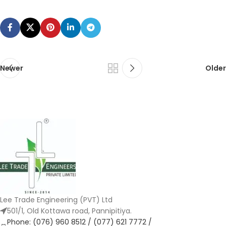
Newer
Older
Lee Trade Engineering (PVT) Ltd
501/1, Old Kottawa road, Pannipitiya.
Phone: (076) 960 8512 / (077) 621 7772 /