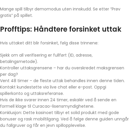
Mange spill tilbyr demomodus uten innskudd. Se etter “Prøv
gratis” på spillet.
Profftips: Håndtere forsinket uttak
Hvis uttaket ditt blir forsinket, følg disse trinnene:
Sjekk om all verifisering er fullført (ID, adresse,
betalingsmetode).
Kontroller uttaksgrensene – har du overskredet maksgrensen
per dag?
Vent 48 timer – de fleste uttak behandles innen denne tiden.
Kontakt kundestøtte via live chat eller e-post. Oppgi
spillerkonto og uttaksreferanse.
Hvis de ikke svarer innen 24 timer, eskalér ved å sende en
formell klage til Curacao-lisensmyndighetene.
Konklusjon: Dette kasinoet tilbyr et solid produkt med gode
bonuser og rask mobiltilgang. Ved å følge denne guiden unngår
du fallgruver og får en jevn spillopplevelse.