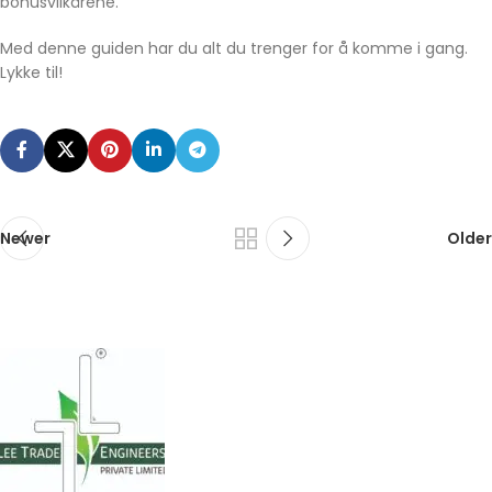
bonusvilkårene.
Med denne guiden har du alt du trenger for å komme i gang.
Lykke til!
Newer
Older