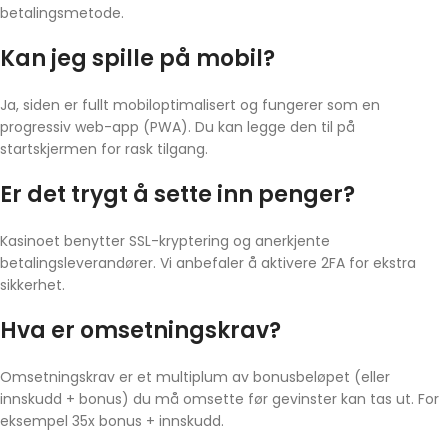
betalingsmetode.
Kan jeg spille på mobil?
Ja, siden er fullt mobiloptimalisert og fungerer som en
progressiv web-app (PWA). Du kan legge den til på
startskjermen for rask tilgang.
Er det trygt å sette inn penger?
Kasinoet benytter SSL-kryptering og anerkjente
betalingsleverandører. Vi anbefaler å aktivere 2FA for ekstra
sikkerhet.
Hva er omsetningskrav?
Omsetningskrav er et multiplum av bonusbeløpet (eller
innskudd + bonus) du må omsette før gevinster kan tas ut. For
eksempel 35x bonus + innskudd.