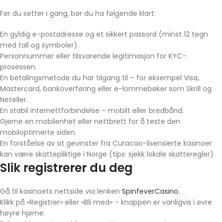
Før du setter i gang, bør du ha følgende klart:
En gyldig e-postadresse og et sikkert passord (minst 12 tegn
med tall og symboler).
Personnummer eller tilsvarende legitimasjon for KYC-
prosessen.
En betalingsmetode du har tilgang til – for eksempel Visa,
Mastercard, bankoverføring eller e-lommebøker som Skrill og
Neteller.
En stabil internettforbindelse – mobilt eller bredbånd.
Gjerne en mobilenhet eller nettbrett for å teste den
mobiloptimerte siden.
En forståelse av at gevinster fra Curacao-lisensierte kasinoer
kan være skattepliktige i Norge (tips: sjekk lokale skatteregler).
Slik registrerer du deg
Gå til kasinoets nettside via lenken
SpinfeverCasino
.
Klikk på «Registrer» eller «Bli med» – knappen er vanligvis i øvre
høyre hjørne.