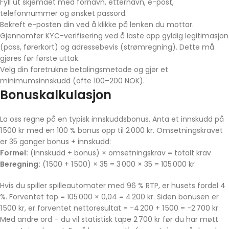
Fyll ut skjemaet med fornavn, etternavn, e-post,
telefonnummer og ønsket passord.
Bekreft e-posten din ved å klikke på lenken du mottar.
Gjennomfør KYC-verifisering ved å laste opp gyldig legitimasjon
(pass, førerkort) og adressebevis (strømregning). Dette må
gjøres før første uttak.
Velg din foretrukne betalingsmetode og gjør et
minimumsinnskudd (ofte 100–200 NOK).
Bonuskalkulasjon
La oss regne på en typisk innskuddsbonus. Anta et innskudd på
1 500 kr med en 100 % bonus opp til 2 000 kr. Omsetningskravet
er 35 ganger bonus + innskudd:
Formel:
(innskudd + bonus) × omsetningskrav = totalt krav
Beregning:
(1 500 + 1 500) × 35 = 3 000 × 35 = 105 000 kr
Hvis du spiller spilleautomater med 96 % RTP, er husets fordel 4
%. Forventet tap = 105 000 × 0,04 = 4 200 kr. Siden bonusen er
1 500 kr, er forventet nettoresultat = -4 200 + 1 500 = -2 700 kr.
Med andre ord – du vil statistisk tape 2 700 kr før du har møtt