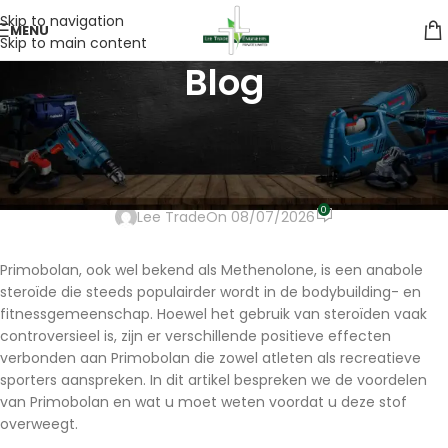
Skip to navigation
MENU
Skip to main content
Blog
UNCATEGORIZED
Positieve Effecten van
Primobolan in België
0
Lee Trade
On 08/07/2026
Primobolan, ook wel bekend als Methenolone, is een anabole
steroïde die steeds populairder wordt in de bodybuilding- en
fitnessgemeenschap. Hoewel het gebruik van steroïden vaak
controversieel is, zijn er verschillende positieve effecten
verbonden aan Primobolan die zowel atleten als recreatieve
sporters aanspreken. In dit artikel bespreken we de voordelen
van Primobolan en wat u moet weten voordat u deze stof
overweegt.