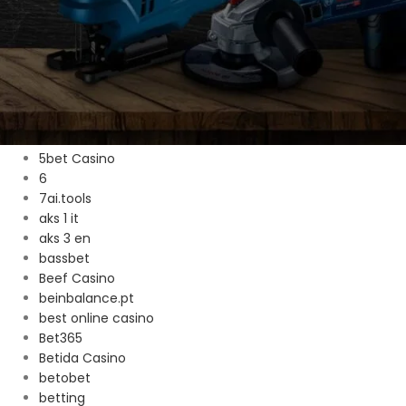
18
1v1chat.one
1xbet
2
2026
25
4
5bet Casino
6
7ai.tools
aks 1 it
aks 3 en
bassbet
Beef Casino
beinbalance.pt
best online casino
Bet365
Betida Casino
betobet
betting