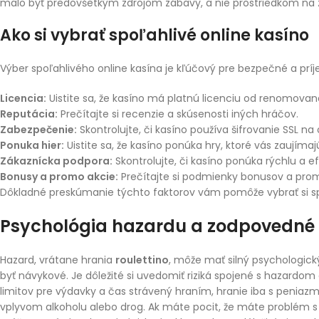
malo byť predovšetkým zdrojom zábavy, a nie prostriedkom na 
Ako si vybrať spoľahlivé online kasíno
Výber spoľahlivého online kasína je kľúčový pre bezpečné a príjem
Licencia:
Uistite sa, že kasíno má platnú licenciu od renomovanej
Reputácia:
Prečítajte si recenzie a skúsenosti iných hráčov.
Zabezpečenie:
Skontrolujte, či kasíno používa šifrovanie SSL 
Ponuka hier:
Uistite sa, že kasíno ponúka hry, ktoré vás zaujímaj
Zákaznícka podpora:
Skontrolujte, či kasíno ponúka rýchlu a 
Bonusy a promo akcie:
Prečítajte si podmienky bonusov a prom
Dôkladné preskúmanie týchto faktorov vám pomôže vybrať si spoľ
Psychológia hazardu a zodpovedné h
Hazard, vrátane hrania
roulettino
, môže mať silný psychologický
byť návykové. Je dôležité si uvedomiť riziká spojené s hazardo
limitov pre výdavky a čas strávený hraním, hranie iba s peniazmi,
vplyvom alkoholu alebo drog. Ak máte pocit, že máte problém s