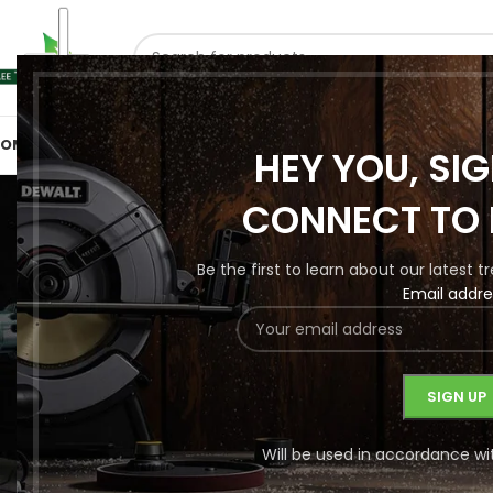
SELECT CATEGORY
OME
SHOP BY CATEGORIES
ABOUT US
CONTACT US
HEY YOU, SI
CONNECT TO 
Be the first to learn about our latest 
UNCAT
Email addre
árna_zábava_a_roulettino_ak
Posted by
Lee Tr
Populárna zábava a roulettino, ako si užívať
Will be used in accordance wi
vzrušenie z hry online
História a vývoj rulety a jej online podôb