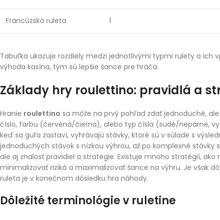
Francúzska ruleta
1
Tabuľka ukazuje rozdiely medzi jednotlivými typmi rulety a ich vp
výhoda kasína, tým sú lepšie šance pre hráča.
Základy hry roulettino: pravidlá a st
Hranie
roulettino
sa môže na prvý pohľad zdať jednoduché, ale 
číslo, farbu (červená/čierna), alebo typ čísla (sudé/nepárne, vy
keď sa guľa zastaví, vyhrávajú stávky, ktoré sú v súlade s výsl
jednoduchých stávok s nízkou výhrou, až po komplexné stávky s v
ale aj znalosť pravidiel a stratégie. Existuje mnoho stratégií, ak
minimalizovať riziká a maximalizovať šance na výhru. Je však dôl
ruleta je v konečnom dôsledku hra náhody.
Dôležité terminológie v ruletine