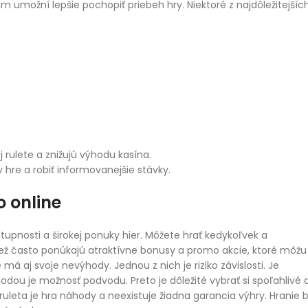
vám umožní lepšie pochopiť priebeh hry. Niektoré z najdôležitejšíc
j rulete a znižujú výhodu kasína.
hre a robiť informovanejšie stávky.
 online
tupnosti a širokej ponuky hier. Môžete hrať kedykoľvek a
tiež často ponúkajú atraktívne bonusy a promo akcie, ktoré môžu
 má aj svoje nevýhody. Jednou z nich je riziko závislosti. Je
odou je možnosť podvodu. Preto je dôležité vybrať si spoľahlivé 
e ruleta je hra náhody a neexistuje žiadna garancia výhry. Hranie 