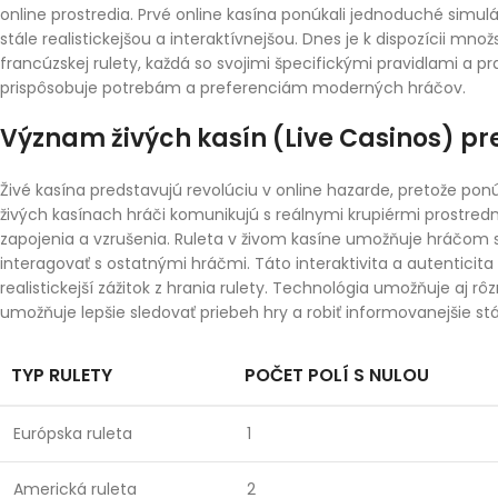
online prostredia. Prvé online kasína ponúkali jednoduché simulá
stále realistickejšou a interaktívnejšou. Dnes je k dispozícii mno
francúzskej rulety, každá so svojimi špecifickými pravidlami a 
prispôsobuje potrebám a preferenciám moderných hráčov.
Význam živých kasín (Live Casinos) pre 
Živé kasína predstavujú revolúciu v online hazarde, pretože po
živých kasínach hráči komunikujú s reálnymi krupiérmi prostred
zapojenia a vzrušenia. Ruleta v živom kasíne umožňuje hráčom 
interagovať s ostatnými hráčmi. Táto interaktivita a autenticita r
realistickejší zážitok z hrania rulety. Technológia umožňuje aj r
umožňuje lepšie sledovať priebeh hry a robiť informovanejšie stá
TYP RULETY
POČET POLÍ S NULOU
Európska ruleta
1
Americká ruleta
2