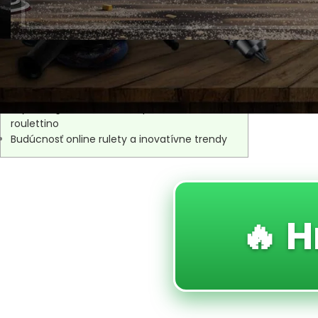
Význam živých kasín (Live Casinos) pre
zážitok z rulety
Základy hry roulettino: pravidlá a stratégie
Dôležité terminológie v ruletine
M
PRIMAR
Výhody a nevýhody hrania roulettino online
Ako si vybrať spoľahlivé online kasíno
Wood
Psychológia hazardu a zodpovedné hranie
Workin
roulettino
Macihn
Budúcnosť online rulety a inovatívne trendy
Wood
Workin
MAIN
Blade
PRIMARY
Wood
🔥 H
Working
Macihne
Wood
Working
Blade