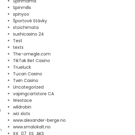
Spinmama
Spinmills
spinyoo
Športové Stávky
stoichimata
sushicasino 24
Test
texts
The-omegle.com
TikTak Bet Casino
Trueluck
Tucan Casino
Twin Casino
Uncategorized
vapingcartstore CA
Westace
wildrobin
u
wiz slots
www.alexander-berge.no
www.smalokalt.no
m
XX_07_ES_AKS