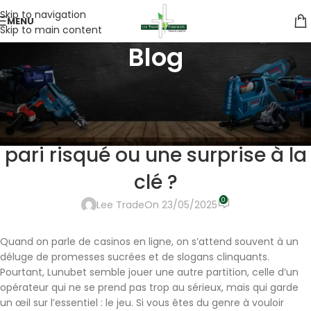
Skip to navigation
MENU
Skip to main content
Blog
UNCATEGORIZED
Plongée dans l’univers
déconcertant de Lunubet : un
pari risqué ou une surprise à la
clé ?
0
Lee Trade
On 23/05/2025
Quand on parle de casinos en ligne, on s’attend souvent à un
déluge de promesses sucrées et de slogans clinquants.
Pourtant, Lunubet semble jouer une autre partition, celle d’un
opérateur qui ne se prend pas trop au sérieux, mais qui garde
un œil sur l’essentiel : le jeu. Si vous êtes du genre à vouloir