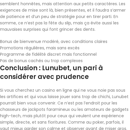
semblent honnêtes, mais attention aux petits caractères. Les
exigences de mise sont là, bien présentes, et il faudra s’armer
de patience et d’un peu de stratégie pour en tirer parti. En
somme, ce n’est pas la fête du slip, mais ça évite aussi les
mauvaises surprises qui font grincer des dents.
Bonus de bienvenue modéré, avec conditions claires
Promotions régulières, mais sans excès
Programme de fidélité discret mais fonctionnel
Pas de bonus cachés ou trop complexes
Conclusion : Lunubet, un pari à
considérer avec prudence
Si vous cherchez un casino en ligne qui ne vous noie pas sous
les artifices et qui vous laisse jouer sans trop de chichi, Lunubet
pourrait bien vous convenir. Ce n’est pas l’endroit pour les
chasseurs de jackpots faramineux ou les amateurs de gadgets
high-tech, mais plutôt pour ceux qui veulent une expérience
simple, directe, et sans fioritures. Comme au poker, parfois, il
vaut mieux garder son calme et observer avant de miser gros.