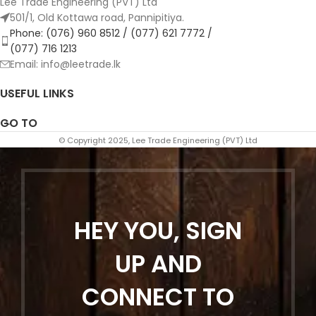
Lee Trade Engineering (PVT) Ltd
501/1, Old Kottawa road, Pannipitiya.
Phone: (076) 960 8512 / (077) 621 7772 /
(077) 716 1213
Email: info@leetrade.lk
USEFUL LINKS
GO TO
© Copyright 2025, Lee Trade Engineering (PVT) Ltd
HEY YOU, SIGN
UP AND
CONNECT TO