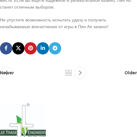
месте. Если вы ищете надежное и увлекательное казино, Пин Ап
станет отличным выбором.
casino_nabízejí_šanci_na_zajímavé_výhr
Не упустите возможность испытать удачу и получить
незабываемые впечатления от игры в Пин Ап казино!
_road_delivers_endless_arcade_thrills_for_pl
Newer
Older