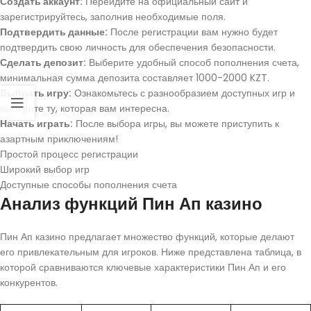
Создать аккаунт:
Перейдите на официальный сайт и
зарегистрируйтесь, заполнив необходимые поля.
Подтвердить данные:
После регистрации вам нужно будет
подтвердить свою личность для обеспечения безопасности.
Сделать депозит:
Выберите удобный способ пополнения счета,
минимальная сумма депозита составляет 1000-2000 KZT.
Выбрать игру:
Ознакомьтесь с разнообразием доступных игр и
выберите ту, которая вам интересна.
Начать играть:
После выбора игры, вы можете приступить к
азартным приключениям!
Простой процесс регистрации
Широкий выбор игр
Доступные способы пополнения счета
Анализ функций Пин Ап казино
Пин Ап казино предлагает множество функций, которые делают
его привлекательным для игроков. Ниже представлена таблица, в
которой сравниваются ключевые характеристики Пин Ап и его
конкурентов.