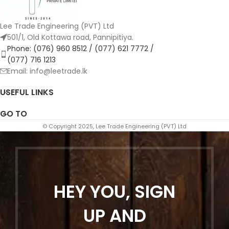
Lee Trade Engineering (PVT) Ltd
501/1, Old Kottawa road, Pannipitiya.
Phone: (076) 960 8512 / (077) 621 7772 /
(077) 716 1213
Email: info@leetrade.lk
USEFUL LINKS
GO TO
© Copyright 2025, Lee Trade Engineering (PVT) Ltd
HEY YOU, SIGN
UP AND