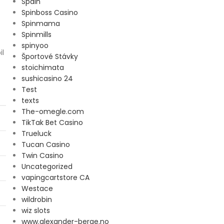
Spain
Spinboss Casino
Spinmama
Spinmills
spinyoo
il
Športové Stávky
stoichimata
sushicasino 24
Test
texts
The-omegle.com
TikTak Bet Casino
Trueluck
Tucan Casino
Twin Casino
Uncategorized
vapingcartstore CA
Westace
wildrobin
wiz slots
www.alexander-berge.no