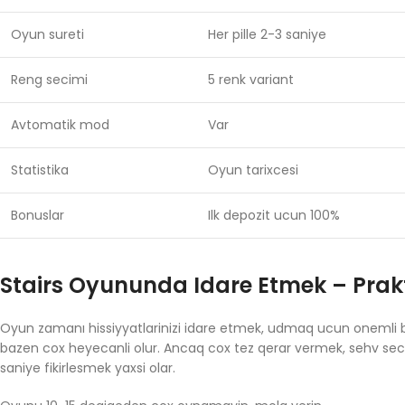
Oyun sureti
Her pille 2-3 saniye
Reng secimi
5 renk variant
Avtomatik mod
Var
Statistika
Oyun tarixcesi
Bonuslar
Ilk depozit ucun 100%
Stairs Oyununda Idare Etmek – Prakt
Oyun zamanı hissiyyatlarinizi idare etmek, udmaq ucun onemli bir
bazen cox heyecanli olur. Ancaq cox tez qerar vermek, sehv sec
saniye fikirlesmek yaxsi olar.