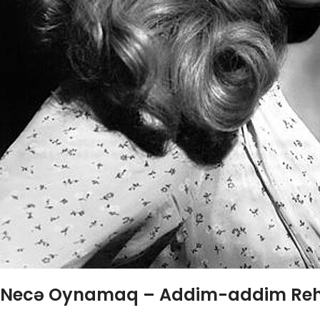
Necə Oynamaq – Addim-addim Re