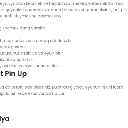
qeydiyyatdan kecmek ve hesabiniza mebleg yuklemek lazimdir.
n qaydalari cox sade: ekranda bir nerdiven goruceksiniz, her pill
ve “Ireli” duymesine basmalisiniz.
g secmek daha yaxsidir.
a cox udus verir, ancaq risk de artir.
iceni gosterir.
udusunuz azalir ve ya oyun bitir.
dusunuzu goturun.
, oyunun versiyasindan asilidir.
t Pin Up
da tetbiq ede bilersiniz. Bu strategiyalar, oyunun riskini idare
ida bir nece esas yanasma var.
iya