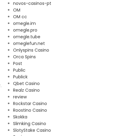
novos-casinos-pt
OM
OM cc
omegle.im
omegle.pro
omegle.tube
omeglefun.net
Onlyspins Casino
Orca Spins
Post
Public
Publick
Qbet Casino
.
Realz Casino
review
Rockstar Casino
Roostino Casino
Skokka
Slimking Casino
SlotyStake Casino