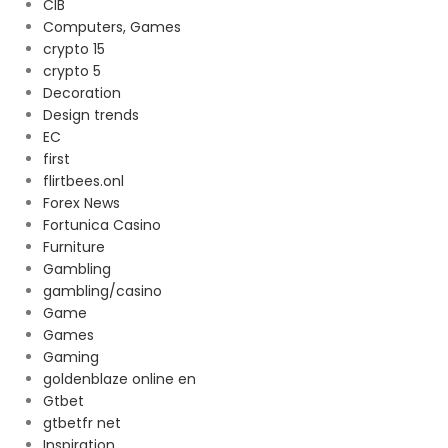
CIB
Computers, Games
crypto 15
crypto 5
Decoration
Design trends
EC
first
flirtbees.onl
Forex News
Fortunica Casino
Furniture
Gambling
gambling/casino
Game
Games
Gaming
goldenblaze online en
Gtbet
gtbetfr net
Inspiration