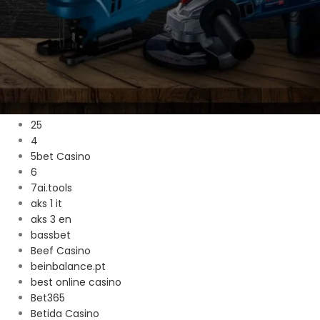
12
16
18
1v1chat.one
1xbet
2
2026
25
4
5bet Casino
6
7ai.tools
aks 1 it
aks 3 en
bassbet
Beef Casino
beinbalance.pt
best online casino
Bet365
Betida Casino