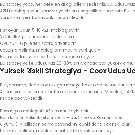
Bu strategiyada, her defe en asagi pilleni secirsiniz. Bu, udusunuz
AZN mebleg qoyursunuz ve yalniz en asagi pilleni secirsiniz. Bu z
yanasma, yeni baslayanlar ucun idealdir.
Her oyun ucun 5-10 AZN mebleg ayirin.
Yalniz ilk 3 pille arasinda secim edin.
Oyunu 5-6 pilleden sonra dayandirin.
Uduzma halinda, meblegi artirmayin, eyni qalsin.
Her udusdan sonra bir hissesini kenara qoyun.
Bu strategiya ile udusunuz 20-30% artir, ancaq cox yuksek olmur
Yuksek Riskli Strategiya – Coox Udus U
Bu yanasma, daha cox risk goturmeye hazir olan oyuncular ucundur
Ancaq yanlis secimde, butun udusunuzu itirirsiniz. Meselen, 1 AZN i
risk de cox yuksekdir.
Baslangic meblegini 1 AZN olaraq teyin edin.
Her defe en yuksek pilleni secin – bu, 2x ve ya 3x artim verir.
Oyunu 3-4 pilleden sonra dayandirin, cunki daha cox riskli olur.
Uduzma halinda, meblegi ikiqat artirib yeniden baslayin.