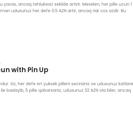
u yavas, ancaq tehlukesiz sekilde artirir. Meselen, her pille ucun 1
aman udusunuz her defe 0.5 AZN artir, ancaq risk cox azdir. Bu
.
cun with Pin Up
. Siz, her defe en yuksek pilleni secirsiniz ve udusunuz katlanir
le baslayib, 5 pille qalxarsaniz, udusunuz 32 AZN ola biler, ancaq