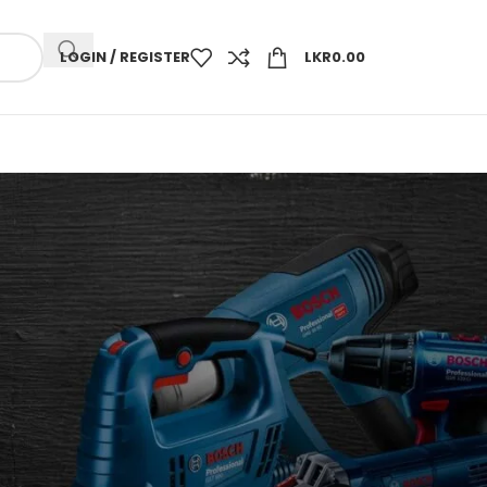
LOGIN / REGISTER
LKR
0.00
CATEGORIES
! Без рубрики
03_07_IT_AKS
04_07_EN_AKS
08_07_en_work
e
10_07_AU_AKS
10_07_CA_AKS
10_07_UK_AKS
12