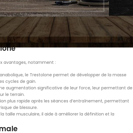
sultats d’entraînement.
 être soigneusement ajusté en fonction des objectifs individuels
recommandations professionnelles pour minimiser les effets
AIN
de Trestolone en France, consultez la page
Trestolone cours en
Y
olone
g
e
eux avantages, notamment :
g
 anabolique, le Trestolone permet de développer de la masse
es cycles de gain.
ne augmentation significative de leur force, leur permettant de
r le terrain.
ion plus rapide après les séances d’entraînement, permettant
isque de blessure.
 taille musculaire, il aide à améliorer la définition et la
imale