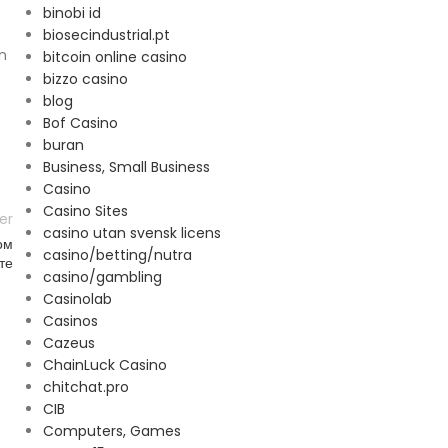
binobi id
biosecindustrial.pt
n
bitcoin online casino
bizzo casino
blog
Bof Casino
buran
Business, Small Business
Casino
Casino Sites
er
casino utan svensk licens
ом
casino/betting/nutra
те
casino/gambling
Casinolab
Casinos
Cazeus
ChainLuck Casino
chitchat.pro
CIB
Computers, Games