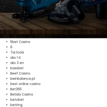
18
1v1chat.one
1xbet
2
2026
25
4
5bet Casino
6
7ai.tools
aks 1 it
aks 3 en
bassbet
Beef Casino
beinbalance.pt
best online casino
Bet365
Betida Casino
betobet
betting