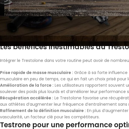
Trestolone permet de gagner en force tout en optimisant les ré
Le dosage de Trestolone, un stéroïde anabolisant puissant, doit
et de l’expérience de l’utilisateur. Il est crucial de suivre les 
M
secondaires potentiels. Pour plus d’informations sur les cours 
PRIMAR
France
.
Wood
Les bénéfices inestimables du Trest
Workin
Macihn
Wood
Intégrer le Trestolone dans votre routine peut avoir de nombr
Workin
MAIN
Blade
Prise rapide de masse musculaire :
Grâce à sa forte influence
PRIMARY
musculaire en peu de temps, ce qui en fait un choix prisé pour l
Wood
Amélioration de la force :
Les utilisateurs rapportent souvent u
Working
soulever des poids plus lourds et d’améliorer leur performance su
Macihne
Récupération accélérée :
Le Trestolone favorise une récupérat
Wood
aux athlètes d’augmenter leur fréquence d’entraînement sans r
Working
Raffinement de la définition musculaire :
En plus d’augmenter la
Blade
vascularité, un facteur clé pour les compétiteurs.
Testrone pour une performance opt