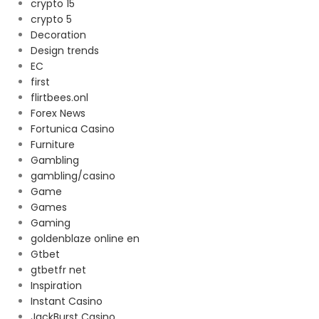
crypto 15
crypto 5
Decoration
Design trends
EC
first
flirtbees.onl
Forex News
Fortunica Casino
Furniture
Gambling
gambling/casino
Game
Games
Gaming
goldenblaze online en
Gtbet
gtbetfr net
Inspiration
Instant Casino
JackBurst Casino