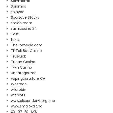
Spinmama
Spinmills
spinyoo
Športové Stávky
stoichimata
sushicasino 24
Test
texts
The-omegle.com
TikTak Bet Casino
Trueluck
Tucan Casino
Twin Casino
Uncategorized
vapingcartstore CA
Westace
wildrobin
wiz slots
www.alexander-berge.no
www.smalokalt.no
XX_07_ES_AKS