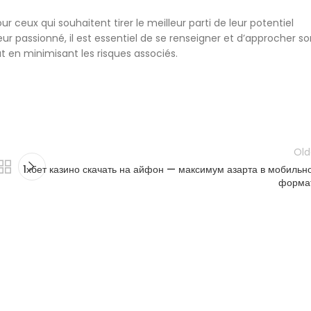
 ceux qui souhaitent tirer le meilleur parti de leur potentiel
 passionné, il est essentiel de se renseigner et d’approcher so
t en minimisant les risques associés.
Old
1хбет казино скачать на айфон — максимум азарта в мобильн
форма