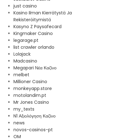
just casino
Kasino Ilman Kierrätystä Ja
Rekisteröitymistä
Kasyno Z Paysafecard
Kingmaker Casino
legarage.pt
list crawler orlando
Lolajack
Madcasino
Megapari Νέα Καζίνο
melbet
Millioner Casino
monkeyapp.store
motolandim.pt
Mr Jones Casino
my_texts
N1 Αξιολόγηση Καζίνο
news
novos-casinos-pt
OM