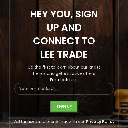
HEY YOU, SIGN
UP AND
CONNECT TO
LEE TRADE
Be the first to learn about our latest
trends and get exclusive offers
Email address:
Will be used in accordance with our
Privacy Policy