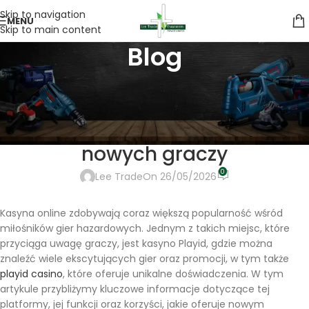
Skip to navigation
MENU
Skip to main content
Blog
PUBLIC
Odkryj moc zabawy w kasynie
Playid: Kluczowe informacje dla
nowych graczy
0
Lee Trade
On 26/05/2026
Kasyna online zdobywają coraz większą popularność wśród
miłośników gier hazardowych. Jednym z takich miejsc, które
przyciąga uwagę graczy, jest kasyno Playid, gdzie można
znaleźć wiele ekscytujących gier oraz promocji, w tym także
playid casino
, które oferuje unikalne doświadczenia. W tym
artykule przybliżymy kluczowe informacje dotyczące tej
platformy, jej funkcji oraz korzyści, jakie oferuje nowym