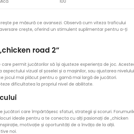
Mică
100
i crește pe măsură ce avansezi. Observă cum viteza traficului
raversare crește, oferind un stimulent suplimentar pentru a-ți
 „chicken road 2”
 care permit jucătorilor să își ajusteze experiența de joc. Aceste
aspectului vizual al șoselei și a mașinilor, sau ajustarea nivelulu
ce jocul mai plăcut pentru o gamă mai largă de jucători.
ze dificultatea la propriul nivel de abilitate.
cului
jucători care împărtășesc sfaturi, strategii și scoruri. Forumuril
 locuri ideale pentru a te conecta cu alți pasionați de „chicken
pirație, motivație și oportunități de a învăța de la alții.
ive noi.