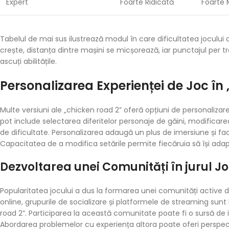
Expert
Foarte Ridicată
Foarte 
Tabelul de mai sus ilustrează modul în care dificultatea joculu
crește, distanța dintre mașini se micșorează, iar punctajul per t
ascuți abilitățile.
Personalizarea Experienței de Joc în
Multe versiuni ale „chicken road 2” oferă opțiuni de personalizare
pot include selectarea diferitelor personaje de găini, modificarea 
de dificultate. Personalizarea adaugă un plus de imersiune și fa
Capacitatea de a modifica setările permite fiecăruia să își adapte
Dezvoltarea unei Comunități în jurul Jo
Popularitatea jocului a dus la formarea unei comunități active de 
online, grupurile de socializare și platformele de streaming sunt
road 2”. Participarea la această comunitate poate fi o sursă de ins
Abordarea problemelor cu experiența altora poate oferi perspect