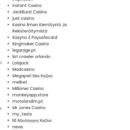
Instant Casino
JackBurst Casino
just casino
Kasino Ilman Kierrätystä Ja
Rekisteröitymistä
Kasyno Z Paysafecard
Kingmaker Casino
legarage.pt
list crawler orlando
a
Lolajack
i
Madcasino
Megapari Νέα Καζίνο
melbet
Millioner Casino
monkeyapp.store
motolandim.pt
Mr Jones Casino
e
my_texts
N1 Αξιολόγηση Καζίνο
news