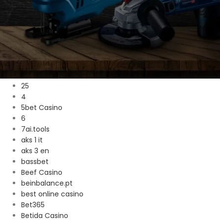
12
16
18
1v1chat.one
1xbet
2
2026
25
4
5bet Casino
6
7ai.tools
aks 1 it
aks 3 en
bassbet
Beef Casino
beinbalance.pt
best online casino
Bet365
Betida Casino