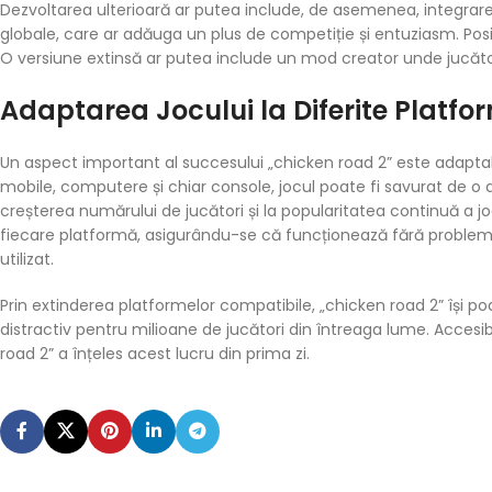
Dezvoltarea ulterioară ar putea include, de asemenea, integrare
globale, care ar adăuga un plus de competiție și entuziasm. Posibil
O versiune extinsă ar putea include un mod creator unde jucătorii 
Adaptarea Jocului la Diferite Platfo
Un aspect important al succesului „chicken road 2” este adaptabil
mobile, computere și chiar console, jocul poate fi savurat de o a
creșterea numărului de jucători și la popularitatea continuă a jo
fiecare platformă, asigurându-se că funcționează fără probleme 
utilizat.
Prin extinderea platformelor compatibile, „chicken road 2” își po
distractiv pentru milioane de jucători din întreaga lume. Accesibi
road 2” a înțeles acest lucru din prima zi.