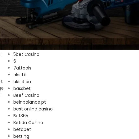
18
1v1chat.one
s
1xbet
2
2026
25
4
5bet Casino
m
6
7ai.tools
aks 1 it
ts
aks 3 en
ge
bassbet
t
Beef Casino
beinbalance.pt
best online casino
Bet365
Betida Casino
betobet
betting