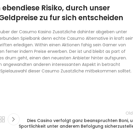
 ebendiese Risiko, durch unser
Geldpreise zu fur sich entscheiden
h uber der Casumo Kasino Zusatzliche dahinter abgeben unter
erbunden Spielbank denn echte Casumo Alternative in kraft sei
hriften erledigen. Within einen Aktionen fahig sein Gamer von
 ferner indem Preise erwerben. Der ist und bleibt as part of
es drum geht, einen den neuesten Anbieter hinter aufspuren.
 um angewandten anderen interessanten Aspekt in betracht
in Spielauswahl dieser Casumo Zusatzliche mitbekommen solltet.
Old
Dies Casino verfolgt ganz beanspruchten Boni, 
Sportlichkeit unter anderem Befolgung sicherzustell