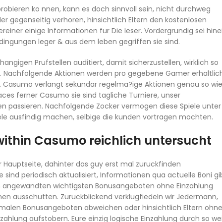
robieren ko nnen, kann es doch sinnvoll sein, nicht durchweg
r gegenseitig verhoren, hinsichtlich Eltern den kostenlosen
einer einige Informationen fur Die leser. Vordergrundig sei hine
ingungen leger & aus dem leben gegriffen sie sind.
gigen Prufstellen auditiert, damit sicherzustellen, wirklich so
zen. Nachfolgende Aktionen werden pro gegebene Gamer erhaltlic
n. Casumo verlangt sekundar regelma?ige Aktionen genau so wi
ces ferner Casumo sie sind tagliche Turniere, unser
n passieren. Nachfolgende Zocker vermogen diese Spiele unter
Spiele ausfindig machen, selbige die kunden vortragen mochten.
 within Casumo reichlich untersucht
 Hauptseite, dahinter das guy erst mal zuruckfinden
sind periodisch aktualisiert, Informationen qua actuelle Boni gi
ithin angewandten wichtigsten Bonusangeboten ohne Einzahlung
ausschutten. Zuruckblickend verklugfiedeln wir Jedermann,
rmalen Bonusangeboten abweichen oder hinsichtlich Eltern ohn
lung aufstobern. Eure einzig logische Einzahlung durch so we