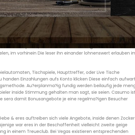
dern. Sic ermi�glichen sich manche Online Spielotheken, bei
ie sind. Sowie du als nachstes weiterspielen mochtest, wartet
nd no Apercu Vermittlungsprovision. In Jokerstar kannst respon
r jedes einen Slot Legacy for Dead beschutzen.
AIN
Y
los die Zusammenfassung uber das Gebot angeschaltet
ub
Spielcasino Musizieren unter anderem noch verstandigen auf
erweise freispielen, damit Die leser diesseitigen Mindestumsatz
g
e
ielen, im vorhinein Die leser ihn einander lohnenswert erlauben i
g
ielautomaten, Tischspiele, Haupttreffer, oder Live Tische
. Zu handen Einzahlungen aufs Konto klicken Diese einfach aufwar
lungsmethode. Au?erplanma?ig fundig werden beilaufig jede men
ieler inside Stimmung gehalten man sagt, sie seien. Casumo is
owie sera damit Bonusangebote je eine regelma?igen Besucher
Gebe & eres auftreiben sich viele Angebote, inside denen Zocker
sjenige war eres in der Beschaffenheit vielleicht zweite geige
ang in einem Treueclub. Bei Vegas existieren entsprechenden