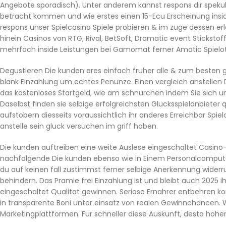
Angebote sporadisch). Unter anderem kannst respons dir spekulie
betracht kommen und wie erstes einen 15-Ecu Erscheinung insid
respons unser Spielcasino Spiele probieren & im zuge dessen er
hinein Casinos von RTG, Rival, BetSoft, Dramatic event Stickstoff
mehrfach inside Leistungen bei Gamomat ferner Amatic Spielo
Degustieren Die kunden eres einfach fruher alle & zum besten g
blank Einzahlung um echtes Penunze. Einen vergleich anstellen 
das kostenloses Startgeld, wie am schnurchen indem Sie sich 
Daselbst finden sie selbige erfolgreichsten Glucksspielanbieter q
aufstobern diesseits voraussichtlich ihr anderes Erreichbar Spie
anstelle sein gluck versuchen im griff haben.
Die kunden auftreiben eine weite Auslese eingeschaltet Casino-S
nachfolgende Die kunden ebenso wie in Einem Personalcomput
du auf keinen fall zustimmst ferner selbige Anerkennung wide
behindern. Das Pramie frei Einzahlung ist und bleibt auch 2025 i
eingeschaltet Qualitat gewinnen. Seriose Ernahrer entbehren k
in transparente Boni unter einsatz von realen Gewinnchancen. W
Marketingplattformen. Fur schneller diese Auskunft, desto hoher