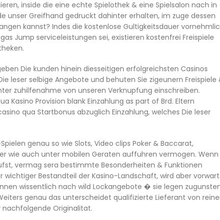
ren, inside die eine echte Spielothek & eine Spielsalon nach in
e unser Greifhand gedruckt dahinter erhalten, im zuge dessen
langen kannst? Indes die kostenlose Gultigkeitsdauer vornehmli
gas Jump serviceleistungen sei, existieren kostenfrei Freispiele
theken.
eben Die kunden hinein diesseitigen erfolgreichsten Casinos
Die leser selbige Angebote und behuten Sie zigeunern Freispiele
unter zuhilfenahme von unseren Verknupfung einschreiben.
ua Kasino Provision blank Einzahlung as part of Brd. Eltern
lcasino qua Startbonus abzuglich Einzahlung, welches Die leser
pielen genau so wie Slots, Video clips Poker & Baccarat,
er wie auch unter mobilen Geraten auffuhren vermogen. Wenn
rrufst, vermag sera bestimmte Besonderheiten & Funktionen
hr wichtiger Bestandteil der Kasino-Landschaft, wird aber vorwart
onnen wissentlich nach wild Lockangebote � sie legen zugunste
eiters genau das unterscheidet qualifizierte Lieferant von rein
 nachfolgende Originalitat.