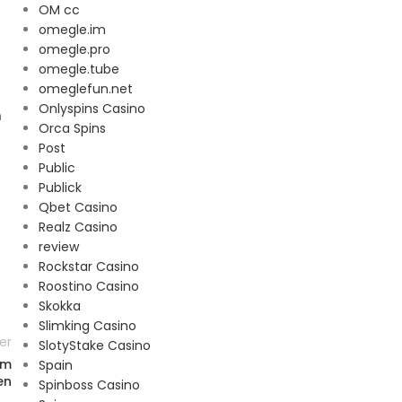
OM cc
omegle.im
omegle.pro
omegle.tube
omeglefun.net
Onlyspins Casino
n
Orca Spins
Post
Public
Publick
Qbet Casino
Realz Casino
review
Rockstar Casino
Roostino Casino
Skokka
Slimking Casino
er
SlotyStake Casino
um
Spain
en
Spinboss Casino