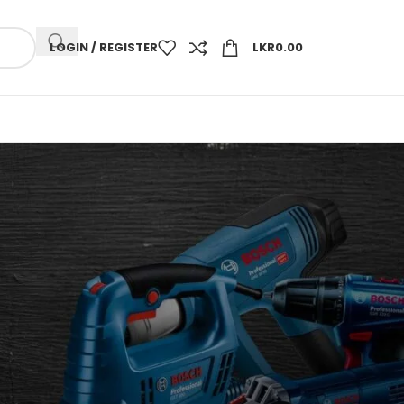
LOGIN / REGISTER
LKR
0.00
CATEGORIES
! Без рубрики
03_07_IT_AKS
04_07_EN_AKS
08_07_en_work
10_07_AU_AKS
10_07_CA_AKS
10_07_UK_AKS
12