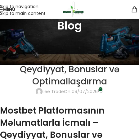
Skip to navigation
MENU
Skip to main content
Blog
UNCATEGORIZED
Mostbet Platformasının
Məlumatlarla İcmalı –
Qeydiyyat, Bonuslar və
Optimallaşdırma
0
Lee Trade
On 09/07/2026
Mostbet Platformasının
Məlumatlarla İcmalı –
Qeydiyyat, Bonuslar və