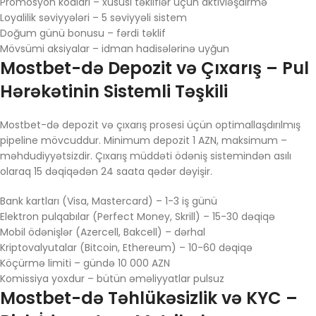
Promosyon kodları – xüsusi təkliflər üçün aktivləşdirmə
Loyalilik səviyyələri – 5 səviyyəli sistem
Doğum günü bonusu – fərdi təklif
Mövsümi aksiyalar – idman hadisələrinə uyğun
Mostbet-də Depozit və Çıxarış – Pul
Hərəkətinin Sistemli Təşkili
Mostbet-də depozit və çıxarış prosesi üçün optimallaşdırılmış
pipeline mövcuddur. Minimum depozit 1 AZN, maksimum –
məhdudiyyətsizdir. Çıxarış müddəti ödəniş sistemindən asılı
olaraq 15 dəqiqədən 24 saata qədər dəyişir.
Bank kartları (Visa, Mastercard) – 1-3 iş günü
Elektron pulqabılar (Perfect Money, Skrill) – 15-30 dəqiqə
Mobil ödənişlər (Azercell, Bakcell) – dərhal
Kriptovalyutalar (Bitcoin, Ethereum) – 10-60 dəqiqə
Köçürmə limiti – gündə 10 000 AZN
Komissiya yoxdur – bütün əməliyyatlar pulsuz
Mostbet-də Təhlükəsizlik və KYC –