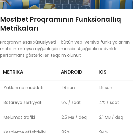
Mostbet Proqramının Funksionallıq
Metrikaları
Proqramın əsas xüsusiyyəti – bütün veb-versiya funksiyalarının
mobil interfeysə uyğunlaşdırılmasıdır. Aşağıdakı cədvəldə
performans göstəriciləri təqdim olunur:
METRIKA
ANDROID
IOS
Yüklənmə müddəti
1.8 san
1.5 san
Batareya sərfiyyatı
5% / saat
4% / saat
Məlumat trafiki
2.5 MB / dəq
2.1 MB / dəq
Keshləmə effektivliyi
92%
94%