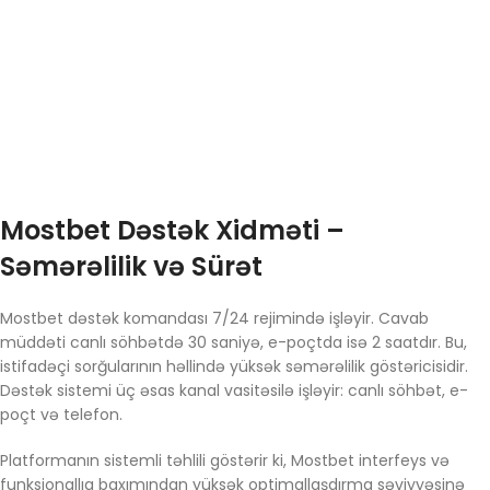
Mostbet Dəstək Xidməti –
Səmərəlilik və Sürət
Mostbet dəstək komandası 7/24 rejimində işləyir. Cavab
müddəti canlı söhbətdə 30 saniyə, e-poçtda isə 2 saatdır. Bu,
istifadəçi sorğularının həllində yüksək səmərəlilik göstəricisidir.
Dəstək sistemi üç əsas kanal vasitəsilə işləyir: canlı söhbət, e-
poçt və telefon.
Platformanın sistemli təhlili göstərir ki, Mostbet interfeys və
funksionallıq baxımından yüksək optimallaşdırma səviyyəsinə