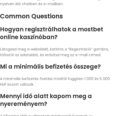
nyelven élő chatben és e-mailben.
Common Questions
Hogyan regisztrálhatok a mostbet
online kaszinóban?
Látogasd meg a weboldalt, kattints a “Regisztráció” gombra,
töltsd ki az adataidat, és erősítsd meg az e-mail címed.
Mi a minimális befizetés összege?
A minimális befizetés fizetési módtól függően 1 000 és 5 000
HUF között változik.
Mennyi idő alatt kapom meg a
nyereményem?
A kifizetési idők a választott módszertől függnek: e-