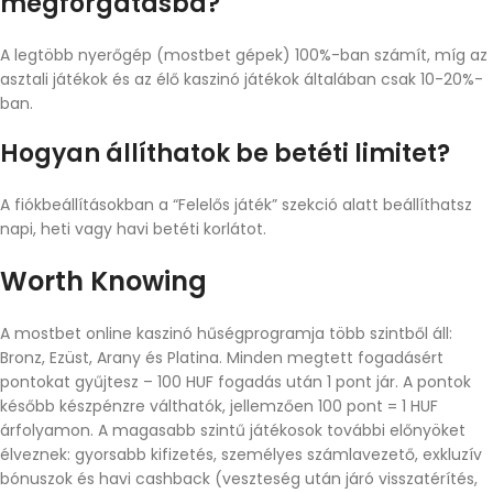
megforgatásba?
A legtöbb nyerőgép (mostbet gépek) 100%-ban számít, míg az
asztali játékok és az élő kaszinó játékok általában csak 10-20%-
ban.
Hogyan állíthatok be betéti limitet?
A fiókbeállításokban a “Felelős játék” szekció alatt beállíthatsz
napi, heti vagy havi betéti korlátot.
Worth Knowing
A mostbet online kaszinó hűségprogramja több szintből áll:
Bronz, Ezüst, Arany és Platina. Minden megtett fogadásért
pontokat gyűjtesz – 100 HUF fogadás után 1 pont jár. A pontok
később készpénzre válthatók, jellemzően 100 pont = 1 HUF
árfolyamon. A magasabb szintű játékosok további előnyöket
élveznek: gyorsabb kifizetés, személyes számlavezető, exkluzív
bónuszok és havi cashback (veszteség után járó visszatérítés,