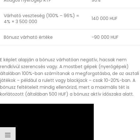
Várható veszteség (100% – 96%) =
140 000 HUF
4% × 3 500 000
Bónusz várható értéke
-90 000 HUF
E képlet alapján a bónusz várhatóan negatív, hacsak nem
rendkívül szerencsés vagy. A mostbet gépek (nyerőgépek)
általában 100%-ban számítanak a megforgatásba, de az asztali
játékok – például a rulett vagy blackjack – csak 10-20%-ban. A
bónusz feltételeit mindig ellenőrizd, mert a maximális tét is
korlátozott (általában 500 HUF) a bónusz aktív időszaka alatt.