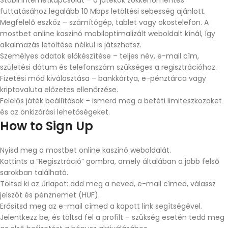
futtatásához legalább 10 Mbps letöltési sebesség ajánlott.
Megfelelő eszköz – számítógép, tablet vagy okostelefon. A
mostbet online kaszinó mobiloptimalizált weboldalt kínál, így
alkalmazás letöltése nélkül is játszhatsz.
Személyes adatok előkészítése – teljes név, e-mail cím,
születési dátum és telefonszám szükséges a regisztrációhoz.
Fizetési mód kiválasztása – bankkártya, e-pénztárca vagy
kriptovaluta előzetes ellenőrzése.
Felelős játék beállítások – ismerd meg a betéti limiteszközöket
és az önkizárási lehetőségeket.
How to Sign Up
Nyisd meg a mostbet online kaszinó weboldalát.
Kattints a “Regisztráció” gombra, amely általában a jobb felső
sarokban található.
Töltsd ki az űrlapot: add meg a neved, e-mail címed, válassz
jelszót és pénznemet (HUF).
Erősítsd meg az e-mail címed a kapott link segítségével.
Jelentkezz be, és töltsd fel a profilt – szükség esetén tedd meg