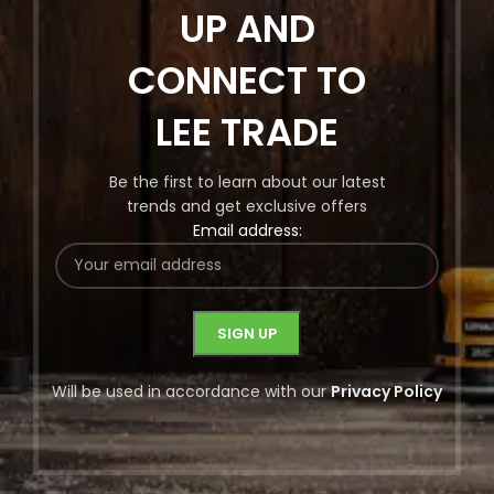
UP AND
CONNECT TO
LEE TRADE
Be the first to learn about our latest
trends and get exclusive offers
Email address:
Will be used in accordance with our
Privacy Policy