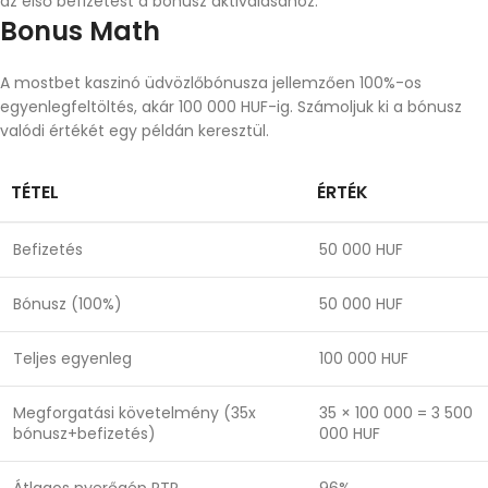
az első befizetést a bónusz aktiválásához.
Bonus Math
A mostbet kaszinó üdvözlőbónusza jellemzően 100%-os
egyenlegfeltöltés, akár 100 000 HUF-ig. Számoljuk ki a bónusz
valódi értékét egy példán keresztül.
TÉTEL
ÉRTÉK
Befizetés
50 000 HUF
Bónusz (100%)
50 000 HUF
Teljes egyenleg
100 000 HUF
Megforgatási követelmény (35x
35 × 100 000 = 3 500
bónusz+befizetés)
000 HUF
Átlagos nyerőgép RTP
96%