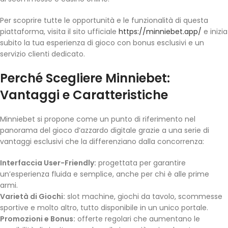
Per scoprire tutte le opportunità e le funzionalità di questa
piattaforma, visita il sito ufficiale
https://minniebet.app/
e inizia
subito la tua esperienza di gioco con bonus esclusivi e un
servizio clienti dedicato.
Perché Scegliere Minniebet:
Vantaggi e Caratteristiche
Minniebet si propone come un punto di riferimento nel
panorama del gioco d’azzardo digitale grazie a una serie di
vantaggi esclusivi che la differenziano dalla concorrenza:
Interfaccia User-Friendly:
progettata per garantire
un’esperienza fluida e semplice, anche per chi è alle prime
armi.
Varietà di Giochi:
slot machine, giochi da tavolo, scommesse
sportive e molto altro, tutto disponibile in un unico portale.
Promozioni e Bonus:
offerte regolari che aumentano le