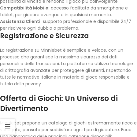
possibilità di vincita e rendono il gioco più coinvolgente.
Compatibilità Mobile:
accesso facilitato da smartphone e
tablet, per giocare ovunque e in qualsiasi momento.
Assistenza Clienti:
supporto professionale e disponibile 24/7
per risolvere ogni dubbio o problema.
Registrazione e Sicurezza
La registrazione su Minniebet è semplice e veloce, con un
processo che garantisce la massima sicurezza dei dati
personali e delle transazioni. La piattaforma utilizza tecnologie
di crittografia avanzate per proteggere gli utenti, rispettando
tutte le normative italiane in materia di gioco responsabile e
tutela della privacy.
Offerta di Giochi: Un Universo di
Divertimento
Minniebet propone un catalogo di giochi estremamente ricco e
variegato, pensato per soddisfare ogni tipo di giocatore. Ecco
una panoramica delle principali categorie disponibili: