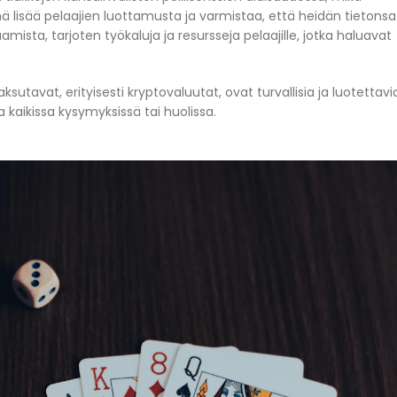
ä lisää pelaajien luottamusta ja varmistaa, että heidän tietonsa
mista, tarjoten työkaluja ja resursseja pelaajille, jotka haluavat
sutavat, erityisesti kryptovaluutat, ovat turvallisia ja luotettavi
 kaikissa kysymyksissä tai huolissa.