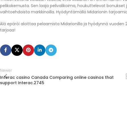
pelikokemusta. Sen laaja pelivalikoima, houkuttelevat bonukset j
vaihtoehdoista markkinoilla. Hyödyntämällä Midarionin tarjoamia
Älä epäröi aloittaa pelaamista Midarionilla ja hyödynnä vuoden 
tarjoaa!
Newer
Interac casino Canada Comparing online casinos that
support Interac.2745