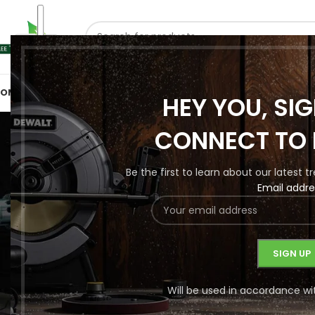
SELECT CATEGORY
OME
SHOP BY CATEGORIES
ABOUT US
CONTACT US
HEY YOU, SI
CONNECT TO 
Be the first to learn about our latest 
PU
Email addre
Midarionin kasinon bonukset 
2026 parhaat 
Posted by
Lee T
Vuosi 2023 tuo mukanaan lukuisia mahdollisuuksia niille, jotka ets
Will be used in accordance wi
nettikasino, joka on perustettu vuonna 2025, tarjoaa suomalaisill