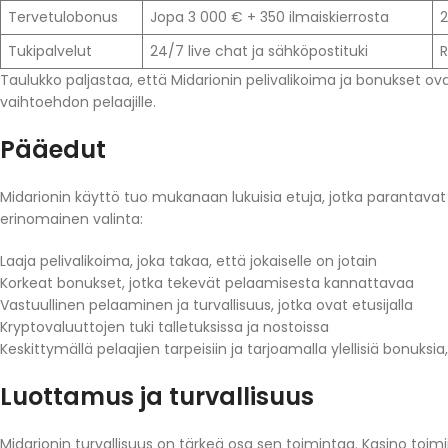
Tervetulobonus
Jopa 3 000 € + 350 ilmaiskierrosta
2
Tukipalvelut
24/7 live chat ja sähköpostituki
R
Taulukko paljastaa, että Midarionin pelivalikoima ja bonukset ov
vaihtoehdon pelaajille.
Pääedut
Midarionin käyttö tuo mukanaan lukuisia etuja, jotka parantavat
erinomainen valinta:
Laaja pelivalikoima, joka takaa, että jokaiselle on jotain
Korkeat bonukset, jotka tekevät pelaamisesta kannattavaa
Vastuullinen pelaaminen ja turvallisuus, jotka ovat etusijalla
Kryptovaluuttojen tuki talletuksissa ja nostoissa
Keskittymällä pelaajien tarpeisiin ja tarjoamalla ylellisiä bonuksi
Luottamus ja turvallisuus
Midarionin turvallisuus on tärkeä osa sen toimintaa. Kasino toimi