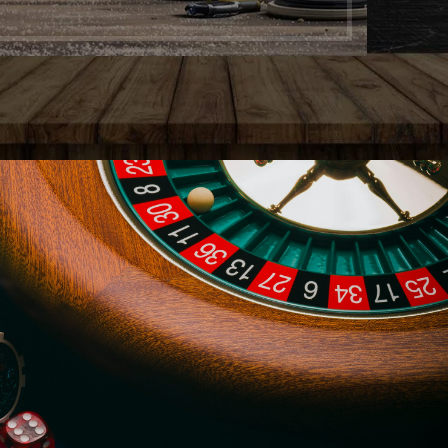
 tarjouksia, ja kuinka voit hyödyntää niitä parhaalla mahdollisel
AIN
Y
g
e
g