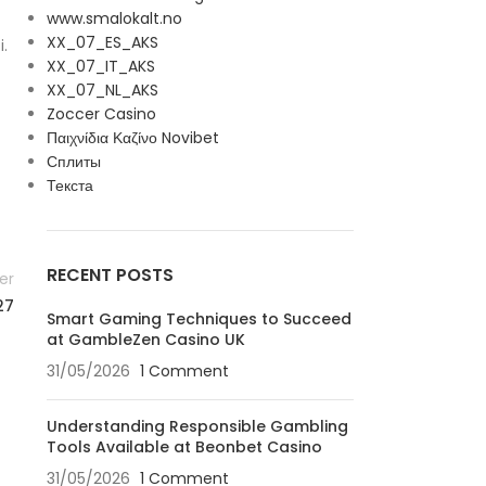
www.smalokalt.no
XX_07_ES_AKS
.
XX_07_IT_AKS
XX_07_NL_AKS
Zoccer Casino
Παιχνίδια Καζίνο Novibet
Сплиты
Текста
RECENT POSTS
er
27
Smart Gaming Techniques to Succeed
at GambleZen Casino UK
31/05/2026
1 Comment
Understanding Responsible Gambling
Tools Available at Beonbet Casino
31/05/2026
1 Comment