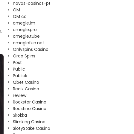
novos-casinos-pt
OM
OM cc
omegle.im
omegle.pro
a.
omegle.tube
omeglefun.net
Onlyspins Casino
Orca Spins
Post
Public
Publick
Qbet Casino
Realz Casino
review
Rockstar Casino
Roostino Casino
Skokka
Slimking Casino
SlotyStake Casino