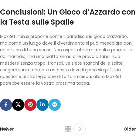
Conclusioni: Un Gioco d’Azzardo con
la Testa sulle Spalle
MaxBet non si propone come il paradiso del gioco d’azzardo,
ma come un luogo dove il divertimento si può mescolare con
un pizzico di buon senso. Non aspettatevi miracoli o promesse
da marinaio, ma una piattaforma che prova a fare il suo
mestiere senza troppi fronzoli. Se siete stanchi delle solite
esagerazioni e cercate un posto dove il gioco sia più una
questione di strategia che di fortuna cieca, allora MaxBet
potrebbe essere la vostra prossima tappa.
Newer
Older