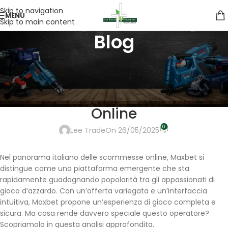
Skip to navigation
MENU
Skip to main content
Blog
UNCATEGORIZED
Maxbet Italia: Analisi Completa
del Portale di Scommesse
Online
0
Lee Trade
On 26/05/2025
Nel panorama italiano delle scommesse online, Maxbet si
distingue come una piattaforma emergente che sta
rapidamente guadagnando popolarità tra gli appassionati di
gioco d’azzardo. Con un’offerta variegata e un’interfaccia
intuitiva, Maxbet propone un’esperienza di gioco completa e
sicura. Ma cosa rende davvero speciale questo operatore?
Scopriamolo in questa analisi approfondita.