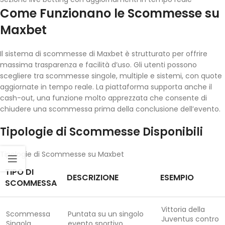
Come Funzionano le Scommesse su
Maxbet
Il sistema di scommesse di Maxbet è strutturato per offrire
massima trasparenza e facilità d’uso. Gli utenti possono
scegliere tra scommesse singole, multiple e sistemi, con quote
aggiornate in tempo reale. La piattaforma supporta anche il
cash-out, una funzione molto apprezzata che consente di
chiudere una scommessa prima della conclusione dell’evento.
Tipologie di Scommesse Disponibili
Tipologie di Scommesse su Maxbet
TIPO DI
DESCRIZIONE
ESEMPIO
SCOMMESSA
Vittoria della
Scommessa
Puntata su un singolo
Juventus contro
Singola
evento sportivo