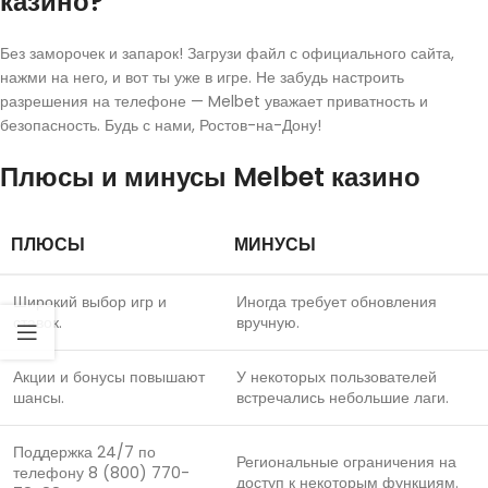
казино?
Без заморочек и запарок! Загрузи файл с официального сайта,
нажми на него, и вот ты уже в игре. Не забудь настроить
разрешения на телефоне — Melbet уважает приватность и
безопасность. Будь с нами, Ростов-на-Дону!
Плюсы и минусы Melbet казино
ПЛЮСЫ
МИНУСЫ
Широкий выбор игр и
Иногда требует обновления
ставок.
вручную.
Акции и бонусы повышают
У некоторых пользователей
шансы.
встречались небольшие лаги.
Поддержка 24/7 по
Региональные ограничения на
телефону 8 (800) 770-
доступ к некоторым функциям.