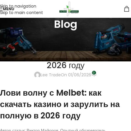
Skip to navigation
MENU
Skip to main content
Blog
UNCATEGORIZED
Лови волну с Melbet: как скачать
казино и зарулить на полную в
2026 году
0
Lee Trade
On 01/06/2026
Лови волну с Melbet: как
скачать казино и зарулить на
полную в 2026 году
Автор статьи:
Виктор Майоров
. Опытный обозреватель