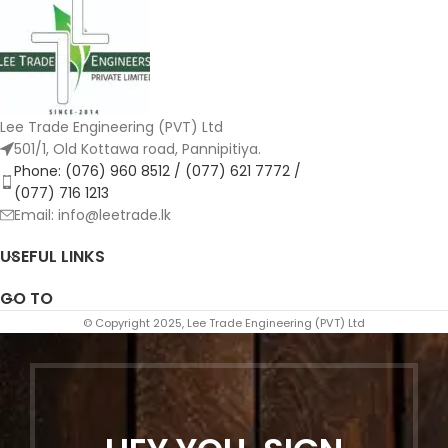
Lee Trade Engineering (PVT) Ltd
501/1, Old Kottawa road, Pannipitiya.
Phone: (076) 960 8512 / (077) 621 7772 /
(077) 716 1213
Email: info@leetrade.lk
USEFUL LINKS
GO TO
© Copyright 2025, Lee Trade Engineering (PVT) Ltd