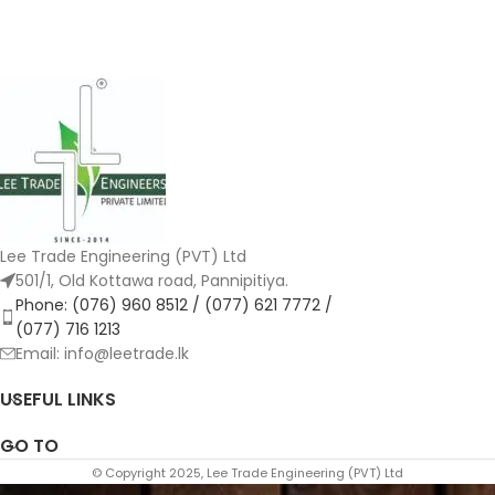
Lee Trade Engineering (PVT) Ltd
501/1, Old Kottawa road, Pannipitiya.
Phone: (076) 960 8512 / (077) 621 7772 /
(077) 716 1213
Email: info@leetrade.lk
USEFUL LINKS
GO TO
© Copyright 2025, Lee Trade Engineering (PVT) Ltd