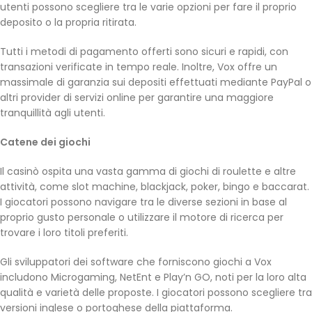
utenti possono scegliere tra le varie opzioni per fare il proprio
deposito o la propria ritirata.
Tutti i metodi di pagamento offerti sono sicuri e rapidi, con
transazioni verificate in tempo reale. Inoltre, Vox offre un
massimale di garanzia sui depositi effettuati mediante PayPal o
altri provider di servizi online per garantire una maggiore
tranquillità agli utenti.
Catene dei giochi
Il casinò ospita una vasta gamma di giochi di roulette e altre
attività, come slot machine, blackjack, poker, bingo e baccarat.
I giocatori possono navigare tra le diverse sezioni in base al
proprio gusto personale o utilizzare il motore di ricerca per
trovare i loro titoli preferiti.
Gli sviluppatori dei software che forniscono giochi a Vox
includono Microgaming, NetEnt e Play’n GO, noti per la loro alta
qualità e varietà delle proposte. I giocatori possono scegliere tra
versioni inglese o portoghese della piattaforma.