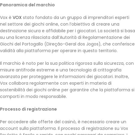
Panoramica del marchio
Vox è
VOX
stato fondato da un gruppo di imprenditori esperti
nel settore dei giochi online, con l’obiettivo di creare una
destinazione sicura e affidabile per i giocatori. La società si basa
su una licenza rilasciata dall’Autorità di Regolamentazione dei
Giochi del Portogallo (Direção-Geral dos Jogos), che conferisce
validità alla piattaforma per operare in questo territorio.
Il marchio è noto per la sua politica rigorosa sulla sicurezza, con
misure antifrode estreme e una tecnologia di crittografia
avanzata per proteggere le informazioni dei giocatori. Inoltre,
Vox collabora regolarmente con esperti in materia di
sostenibilità dei giochi online per garantire che la piattaforma si
comporti in modo responsabile.
Processo di registrazione
Per accedere alle offerte del casinò, è necessario creare un
account sulla piattaforma. Il processo di registrazione su Vox
Roulette è facile e rapido, con pochi passaggi da compiere. I