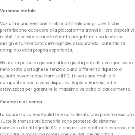
Versione mobile
Vox offre una versione mobile ottimale per gli utenti che
preferiscono accedere alla piattaforma tramite i loro dispositivi
mobili. La versione mobile è stata progettata con lo stesso
design e funzionalità dell’originale, assicurando l’autenticità
completa della propria esperienza.
Gli utenti possono giocare ai loro giochi preferiti ovunque siano
nello Stato portoghese senza alcuna differenza rispetto a
quanto avvenirebbe tramite il PC. La versione mobile è
compatibile con diversi dispositivi Apple e Android, ed è
ottimizzata per garantire la massima velocità di caricamento.
Sicurezza e licenza
La sicurezza su Vox Roulette è considerata una priorità assoluta.
Tutte le transazioni bancarie sono protette da sistema
avanzato di crittografia SSL e con misura antifrode estreme per
garantire la massima protezione dei dati dei giocatori.