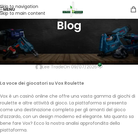
Skip to navigation
MENU
Skip to main content
Blog
UNCATEGORIZED
La voce dei giocoleri su Vox
Roulette
0
Lee Trade
On 09/07/2026
La voce dei giocatori su Vox Roulette
Vox è un casinò online che offre una vasta gamma di giochi di
roulette e altre attività di gioco. La piattaforma si presenta
come una destinazione completa per gli amanti del gioco
d’azzardo, con un design moderno ed elegante. Ma quanto sa
bene fare Vox? Ecco la nostra analisi approfondita della
piattaforma.