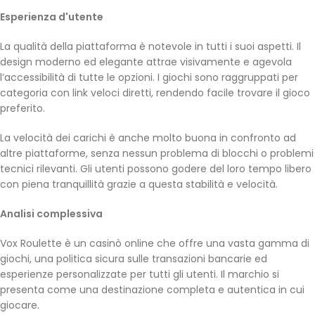
Esperienza d'utente
La qualità della piattaforma è notevole in tutti i suoi aspetti. Il
design moderno ed elegante attrae visivamente e agevola
l’accessibilità di tutte le opzioni. I giochi sono raggruppati per
categoria con link veloci diretti, rendendo facile trovare il gioco
preferito.
La velocità dei carichi è anche molto buona in confronto ad
altre piattaforme, senza nessun problema di blocchi o problemi
tecnici rilevanti. Gli utenti possono godere del loro tempo libero
con piena tranquillità grazie a questa stabilità e velocità.
Analisi complessiva
Vox Roulette è un casinò online che offre una vasta gamma di
giochi, una politica sicura sulle transazioni bancarie ed
esperienze personalizzate per tutti gli utenti. Il marchio si
presenta come una destinazione completa e autentica in cui
giocare.