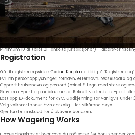
What You Need First
Gyldig ID (pass, førerkort eller nasjonalt ID-kort) for verifisering
En aktiv e-postadresse for å motta bekreftelser og tilbud
M
Mobiltelefonnummer for SMS-verifisering og tofaktorautentiser
PRIMAR
Betalingsmetode: bankkort, e-lommebok (Skrill, Neteller) eller b
Wood
Stabilt internett – casinoet er optimalisert for både PC og mobi
Workin
Minimum 18 år (eller 21 i enkelte jurisdiksjoner) – aldersverifiseri
Macihn
Registration
Wood
Workin
Gå til registreringssiden
Casino Karjala
og klikk på “Registrer deg”
MAIN
Blade
PRIMARY
Fyll inn personopplysninger: fornavn, etternavn, fødselsdato og 
Opprett brukernavn og passord (minst 8 tegn med store og små 
Wood
Skriv inn e-post og mobilnummer. Bekreft via lenke i e-post ell
Working
Last opp ID-dokument for KYC. Godkjenning tar vanligvis under 
Macihne
Velg velkomstbonus hvis ønskelig – les vilkårene nøye.
Wood
Gjør første innskudd for å aktivere bonusen.
Working
How Wagering Works
Blade
Omsetningskrav er hvor mye du må satse før bonuspenger kan t