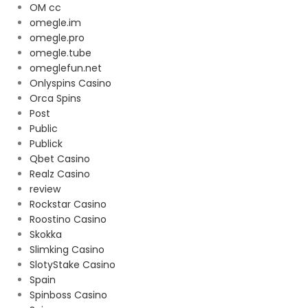
OM cc
omegle.im
omegle.pro
omegle.tube
omeglefun.net
Onlyspins Casino
Orca Spins
Post
Public
Publick
Qbet Casino
Realz Casino
review
Rockstar Casino
Roostino Casino
Skokka
Slimking Casino
SlotyStake Casino
Spain
Spinboss Casino