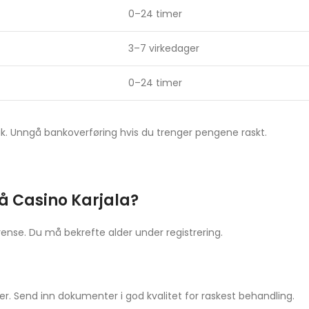
0–24 timer
3–7 virkedager
0–24 timer
k. Unngå bankoverføring hvis du trenger pengene raskt.
å Casino Karjala?
ense. Du må bekrefte alder under registrering.
mer. Send inn dokumenter i god kvalitet for raskest behandling.