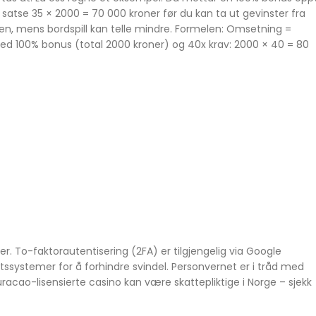
atse 35 × 2000 = 70 000 kroner før du kan ta ut gevinster fra
en, mens bordspill kan telle mindre. Formelen: Omsetning =
ed 100% bonus (total 2000 kroner) og 40x krav: 2000 × 40 = 80
r. To-faktorautentisering (2FA) er tilgjengelig via Google
etssystemer for å forhindre svindel. Personvernet er i tråd med
racao-lisensierte casino kan være skattepliktige i Norge – sjekk