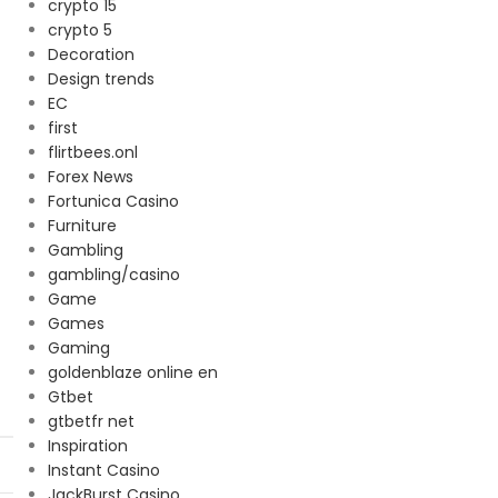
crypto 15
crypto 5
Decoration
Design trends
EC
first
flirtbees.onl
Forex News
Fortunica Casino
Furniture
Gambling
gambling/casino
Game
Games
Gaming
goldenblaze online en
Gtbet
gtbetfr net
Inspiration
Instant Casino
JackBurst Casino