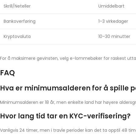
Skrill/Neteller
Umiddelbart
Bankoverføring
1–3 virkedager
Kryptovaluta
10–30 minutter
For å maksimere gevinsten, velg e-lommebøker for raskest utta
FAQ
Hva er minimumsalderen for å spille p
Minimumsalderen er 18 år, men enkelte land har høyere aldersgr
Hvor lang tid tar en KYC-verifisering?
Vanligvis 24 timer, men i travle perioder kan det ta opptil 48 ti