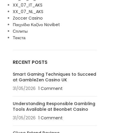
XX_07_IT_AKS
XX_07_NL_AKS
Zoccer Casino
Παιχνίδια Καζίνο Novibet
Сплиты
Текста
RECENT POSTS
Smart Gaming Techniques to Succeed
at GambleZen Casino UK
31/05/2026
1 Comment
Understanding Responsible Gambling
Tools Available at Beonbet Casino
31/05/2026
1 Comment