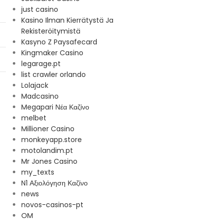
just casino
Kasino Ilman Kierrätystä Ja
Rekisteröitymistä
Kasyno Z Paysafecard
Kingmaker Casino
legarage.pt
list crawler orlando
Lolajack
Madcasino
Megapari Νέα Καζίνο
melbet
Millioner Casino
monkeyapp.store
motolandim.pt
Mr Jones Casino
my_texts
N1 Αξιολόγηση Καζίνο
news
novos-casinos-pt
OM