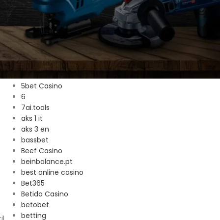
18
1v1chat.one
1xbet
2
2026
25
4
5bet Casino
6
7ai.tools
aks 1 it
aks 3 en
bassbet
Beef Casino
beinbalance.pt
best online casino
Bet365
Betida Casino
betobet
betting
il