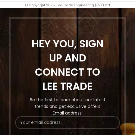
© Copyright 2025, Lee Trade Engineering (PVT) Ltd
HEY YOU, SIGN
UP AND
CONNECT TO
LEE TRADE
Be the first to learn about our latest
trends and get exclusive offers
Email address: