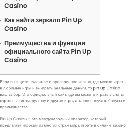
Casino
Как найти зеркало Pin Up
Casino
Преимущества и функции
официального сайта Pin Up
Casino
Если вы ищете надежное и проверенное казино, где можно играть
в любимые игры и выиграть реальные деньги, то
pin up
Casino –
ваш выбор. Это официальный сайт, где вы можете играть в слоты,
карточные игры, рулетку и другие игры, а также получать бонусы и
преимущества.
Pin Up Casino – это международный оператор, который
предлагает игрокам из многих стран мира играть в онлайн-казино.