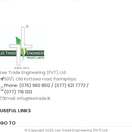
Lee Trade Engineering (PVT) Ltd
501/1, Old Kottawa road, Pannipitiya.
Phone: (076) 960 8512 / (077) 621 7772 /
(077) 716 1213
Email: info@leetrade.lk
USEFUL LINKS
GO TO
© Copyright 2025, Lee Trade Engineering (PVT) Ltd