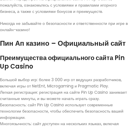
пожалуйста, ознакомьтесь с условиями и правилами игорного
бизнеса, а также с условиями бонусов и преимуществ.
Никогда не забывайте о безопасности и ответственности при игре в
онлайн-казино!
Пин Ап казино – Официальный сайт
Преимущества официального сайта Pin
Up Casino
Большой выбор игр: более 3 000 игр от ведущих разработчиков,
включая игры от NetEnt, Microgaming и Pragmatic Play.
Легкая регистрация: регистрация на сайте Pin Up Casino занимает
считанные минуты, и вы можете начать играть сразу.
Безопасность: сайт Pin Up Casino использует современные
технологии безопасности, чтобы обеспечить безопасность вашей
информации.
Многоязычность: сайт доступен на нескольких языках, включая