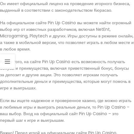
Он имеет официальный лиценз на проведение игорного бизнеса,
выданный в соответствии с законодательством Кюрасао.
На официальном сайте Pin Up Casino вы можете найти огромный
выбор игр от известных разработчиков, включая NetEnt,
Microgaming, Playtech и других. Игры доступны в режиме онлайн,
а также в мобильной версии, что позволяет играть в любом месте и
в любое время.
Кроме того, на сайте Pin Up Casino есть возможность получать
бонусы и преимущества, включая приветственный бонус, бонусы
за депозит и другие акции. Это позволяет игрокам получать
дополнительные деньги и преимущества, которые могут помочь в
игре и выигрышах.
Если вы ищете надежное и проверенное казино, где можно играть
в любимые игры и выиграть реальные деньги, то Pin Up Casino –
ваш выбор. Вход на официальный сайт Pin Up Casino – это
первый шаг к игре и выигрышам.
Важно! Перед игрой на официальном сайте Pin Up Casino,